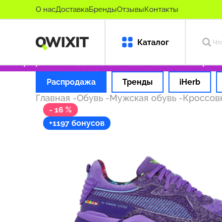
О нас
Доставка
Бренды
Отзывы
Контакты
Каталог
Оформляем заказ за 1 час
Оплата картой 
Распродажа
Тренды
iHerb
Главная
-
Обувь
-
Мужская обувь
-
Кроссов
- 16 %
+1197 бонусов