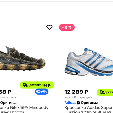
- 8 %
Доставка 199 р.
68 ₽
12 289 ₽
1667
Доста
14 211 ₽
старая цена
старая цена
Оригинал
Adidas
Оригинал
овки Nike ISPA Mindbody
Кроссовки Adidas Supe
 Grey' | brown
Cushion 7 'White Blue Rus