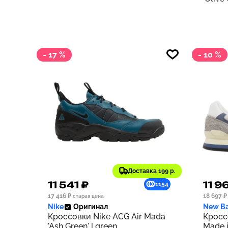
- 17 %
- 10 %
Доставка 199 р.
11 541 ₽
11 9
1154
17 416 ₽
18 697 ₽
старая цена
Nike
Оригинал
New Ba
Кроссовки Nike ACG Air Mada
Кросс
'Ash Green' | green
Made i