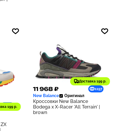
Доставка 199 р.
11 968 ₽
1197
New Balance
Оригинал
Кроссовки New Balance
940
Bodega x X-Racer 'All Terrain' |
вка 199 р.
brown
 ZX
d