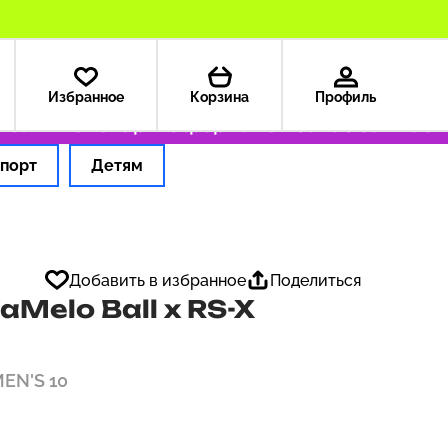
Избранное
Корзина
Профиль
альные товары
Оформляем заказ за 1 час
Оп
порт
Детям
Добавить в избранное
Поделиться
Melo Ball x RS-X
MEN'S 10