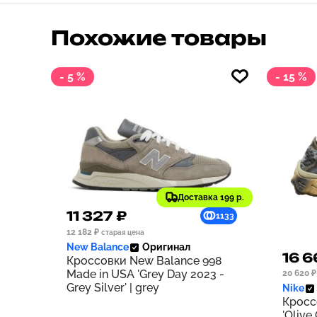
Похожие товары
- 5 %
- 15 %
Доставка 199 р.
11 327 ₽
1133
12 182 ₽
старая цена
New Balance
Оригинал
16 6
Кроссовки New Balance 998
Made in USA 'Grey Day 2023 -
20 620 ₽
Grey Silver' | grey
Nike
Кросс
'Olive