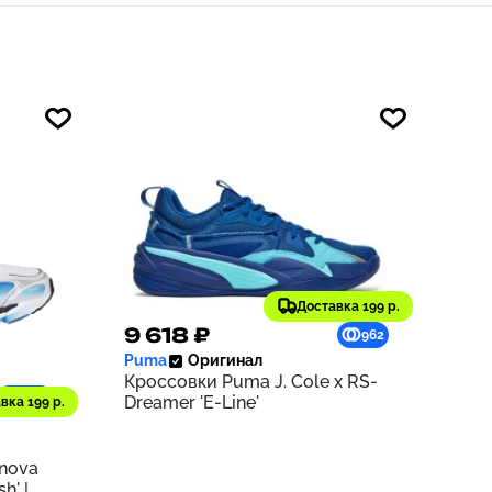
Доставка 199 р.
9 618 ₽
962
Puma
Оригинал
Кроссовки Puma J. Cole x RS-
1229
Dreamer 'E-Line'
вка 199 р.
rnova
h' |