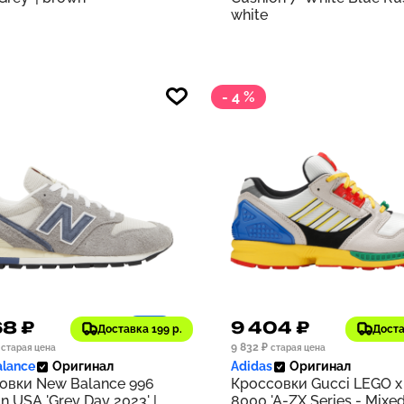
white
- 4 %
68 ₽
9 404 ₽
1197
Доставка 199 р.
Доста
9 832 ₽
старая цена
старая цена
lance
Оригинал
Adidas
Оригинал
овки New Balance 996
Кроссовки Gucci LEGO x
n USA 'Grey Day 2023' |
8000 'A-ZX Series - Mixe