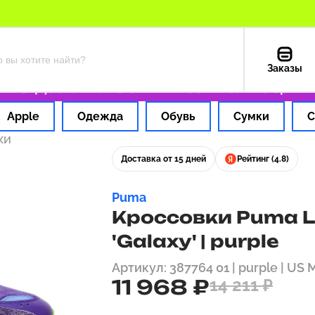
Заказы
РФ
Доставка из США — 199 ₽
Только оригин
Apple
Одежда
Обувь
Сумки
С
ки
Доставка от 15 дней
Рейтинг (4.8)
Puma
Кроссовки Puma La
'Galaxy' | purple
Артикул: 387764 01 | purple | US 
11 968 ₽
14 211 ₽