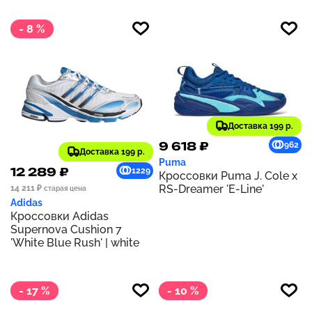
- 8 %
Доставка 199 р.
9 618 ₽
962
Доставка 199 р.
Puma
12 289 ₽
1229
Кроссовки Puma J. Cole x
RS-Dreamer 'E-Line'
14 211 ₽
старая цена
Adidas
Кроссовки Adidas
Supernova Cushion 7
'White Blue Rush' | white
- 17 %
- 10 %