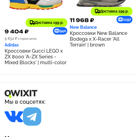
Доставка 199 р.
11 968 ₽
1197
Доставка 199 р.
New Balance
9 404 ₽
940
Кроссовки New Balance
Bodega x X-Racer 'All
9 832 ₽
старая цена
Terrain' | brown
Adidas
Кроссовки Gucci LEGO x
ZX 8000 'A-ZX Series -
Mixed Blocks' | multi-color
Мы в соцсетях: