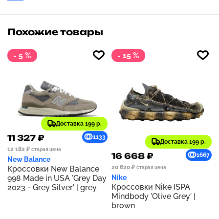
Похожие товары
- 5 %
- 15 %
Доставка 199 р.
11 327 ₽
1133
Доставка 199 р.
12 182 ₽
старая цена
16 668 ₽
1667
New Balance
20 620 ₽
Кроссовки New Balance
старая цена
998 Made in USA 'Grey Day
Nike
Кроссовки Nike ISPA
2023 - Grey Silver' | grey
Mindbody 'Olive Grey' |
brown