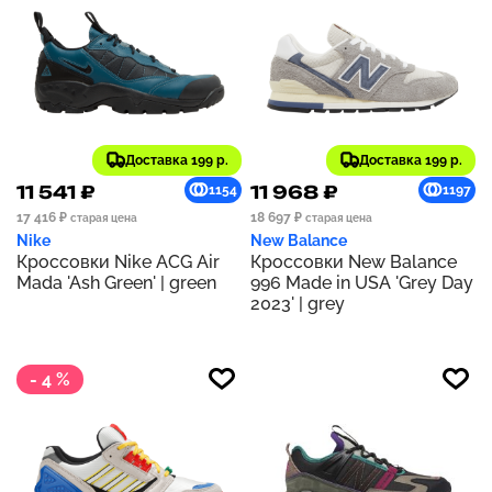
Доставка 199 р.
Доставка 199 р.
11 541 ₽
11 968 ₽
1154
1197
17 416 ₽
18 697 ₽
старая цена
старая цена
Nike
New Balance
Кроссовки Nike ACG Air
Кроссовки New Balance
Mada 'Ash Green' | green
996 Made in USA 'Grey Day
2023' | grey
- 4 %