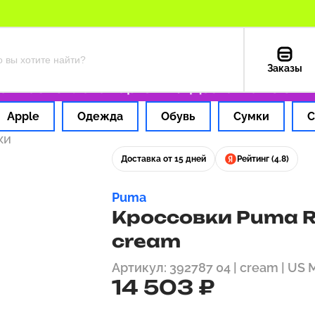
Заказы
 час
Оплата картой РФ
Доставка из США —
Apple
Одежда
Обувь
Сумки
С
ки
Доставка от 15 дней
Рейтинг (4.8)
Puma
Кроссовки Puma RS-
cream
Артикул: 392787 04 | cream | US 
14 503 ₽