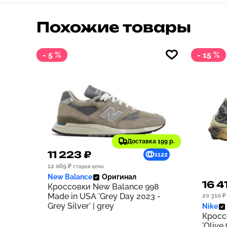
Похожие товары
- 5 %
- 15 %
Доставка 199 р.
11 223 ₽
1122
12 069 ₽
старая цена
New Balance
Оригинал
16 4
Кроссовки New Balance 998
Made in USA 'Grey Day 2023 -
20 310 ₽
Grey Silver' | grey
Nike
Кросс
'Olive