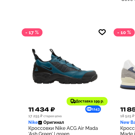
- 17 %
- 10 %
Доставка 199 р.
11 434 ₽
11 8
1143
17 255 ₽
18 525 ₽
старая цена
Nike
Оригинал
New Ba
Кроссовки Nike ACG Air Mada
Кросс
'Ash Green' | green
Made i