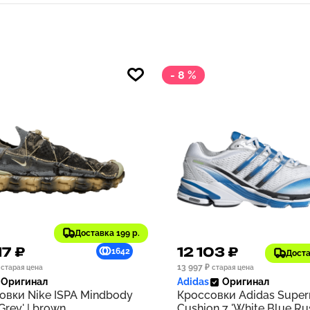
- 8 %
Доставка 199 р.
17 ₽
12 103 ₽
1642
Доста
13 997 ₽
старая цена
старая цена
Оригинал
Adidas
Оригинал
овки Nike ISPA Mindbody
Кроссовки Adidas Supe
 Grey' | brown
Cushion 7 'White Blue Rus