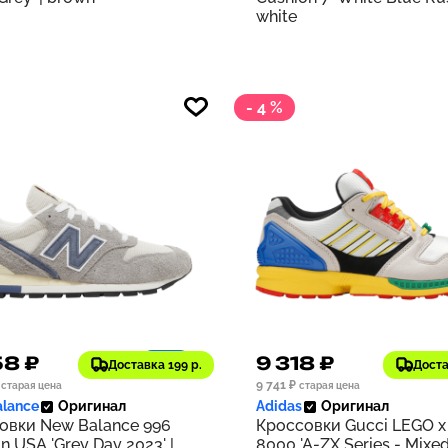
white
- 4 %
58 ₽
9 318 ₽
1186
Доставка 199 р.
Доста
9 741 ₽
старая цена
старая цена
lance
Оригинал
Adidas
Оригинал
овки New Balance 996
Кроссовки Gucci LEGO x
n USA 'Grey Day 2023' |
8000 'A-ZX Series - Mixe