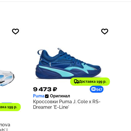
Доставка 199 р.
9 473 ₽
947
Puma
Оригинал
Кроссовки Puma J. Cole x RS-
1210
Dreamer 'E-Line'
вка 199 р.
rnova
h' |