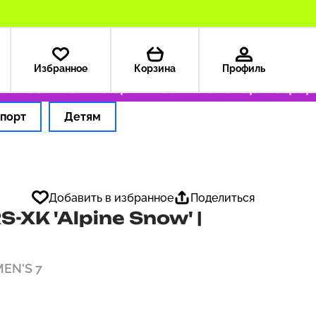
Избранное
Корзина
Профиль
 199 ₽
Только оригинальные товары
Оформля
порт
Детям
Добавить в избранное
Поделиться
XK 'Alpine Snow' |
MEN'S 7