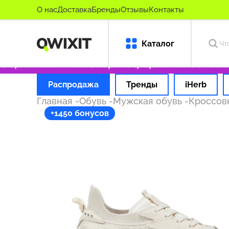
О нас
Доставка
Бренды
Отзывы
Контакты
Каталог
оригинальные товары
Оформляем заказ за 1
Распродажа
Тренды
iHerb
Главная
-
Обувь
-
Мужская обувь
-
Кроссов
+1450 бонусов