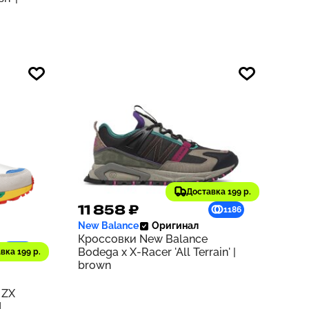
Доставка 199 р.
11 858 ₽
1186
New Balance
Оригинал
Кроссовки New Balance
932
Bodega x X-Racer 'All Terrain' |
вка 199 р.
brown
 ZX
d