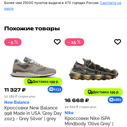
Более чем 25000 пунктов выдачи в 470 городах России.
Смотреть на
карте
Похожие товары
- 5 %
- 15 %
Доставка 199 р.
11 327 ₽
1133
Доставка 199 р.
12 182 ₽
старая цена
16 668 ₽
1667
New Balance
20 620 ₽
Кроссовки New Balance
старая цена
998 Made in USA 'Grey Day
Nike
Кроссовки Nike ISPA
2023 - Grey Silver' | grey
Mindbody 'Olive Grey' |