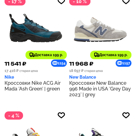
- 17 %
- 10 %
Доставка 199 р.
Доставка 199 р.
11 541 ₽
11 968 ₽
1154
1197
17 416 ₽
18 697 ₽
старая цена
старая цена
Nike
New Balance
Кроссовки Nike ACG Air
Кроссовки New Balance
Mada 'Ash Green' | green
996 Made in USA 'Grey Day
2023' | grey
- 4 %