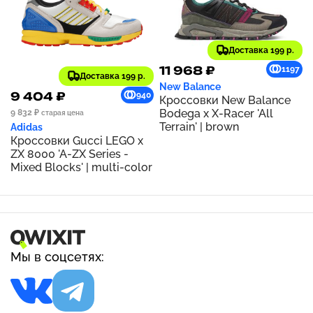
Доставка 199 р.
11 968 ₽
1197
Доставка 199 р.
New Balance
9 404 ₽
940
Кроссовки New Balance
Bodega x X-Racer 'All
9 832 ₽
старая цена
Terrain' | brown
Adidas
Кроссовки Gucci LEGO x
ZX 8000 'A-ZX Series -
Mixed Blocks' | multi-color
Мы в соцсетях: