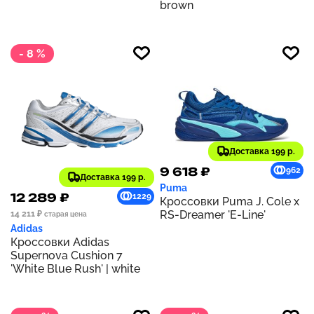
brown
- 8 %
Доставка 199 р.
9 618 ₽
962
Доставка 199 р.
Puma
12 289 ₽
1229
Кроссовки Puma J. Cole x
RS-Dreamer 'E-Line'
14 211 ₽
старая цена
Adidas
Кроссовки Adidas
Supernova Cushion 7
'White Blue Rush' | white