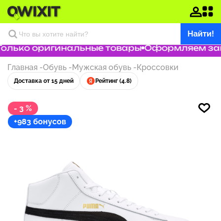
Найти!
олько оригинальные товары
Оформляем зака
Главная
-
Обувь
-
Мужская обувь
-
Кроссовки
Доставка от 15 дней
Рейтинг (4.8)
- 3 %
+983 бонусов