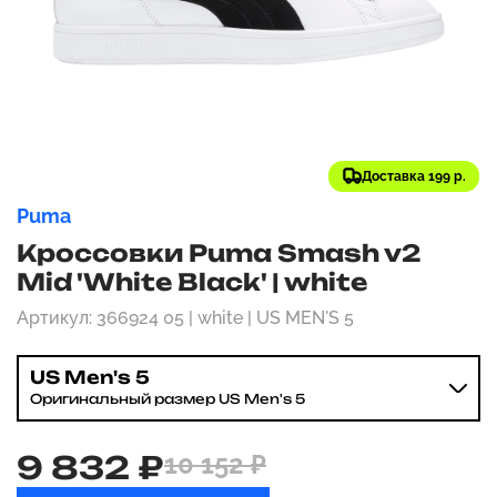
Доставка 199 р.
Puma
Кроссовки Puma Smash v2
Mid 'White Black' | white
Артикул: 366924 05 | white | US MEN'S 5
US Men's 5
Оригинальный размер US Men's 5
9 832 ₽
10 152 ₽