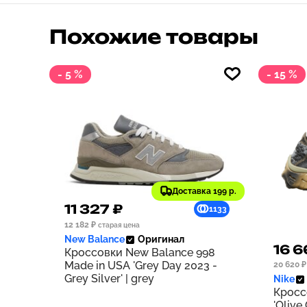
Похожие товары
- 5 %
- 15 %
Доставка 199 р.
11 327 ₽
1133
12 182 ₽
старая цена
New Balance
Оригинал
16 6
Кроссовки New Balance 998
Made in USA 'Grey Day 2023 -
20 620 ₽
Grey Silver' | grey
Nike
Кросс
'Olive