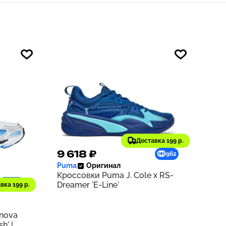
Доставка 199 р.
9 618 ₽
962
Puma
Оригинал
Кроссовки Puma J. Cole x RS-
1229
Dreamer 'E-Line'
вка 199 р.
rnova
h' |