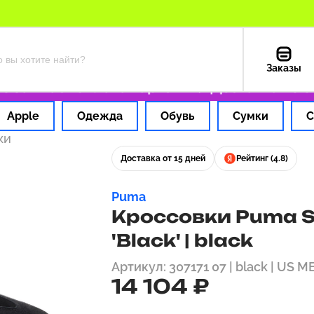
Заказы
а 1 час
Оплата картой РФ
Доставка из США
Apple
Одежда
Обувь
Сумки
С
ки
Доставка от 15 дней
Рейтинг (4.8)
Puma
Кроссовки Puma S
'Black' | black
Артикул: 307171 07 | black | US M
14 104 ₽