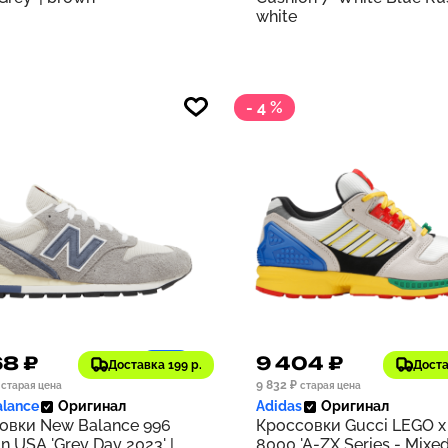
white
- 4 %
68 ₽
9 404 ₽
1197
Доставка 199 р.
Доста
9 832 ₽
старая цена
старая цена
lance
Оригинал
Adidas
Оригинал
овки New Balance 996
Кроссовки Gucci LEGO x
n USA 'Grey Day 2023' |
8000 'A-ZX Series - Mixe