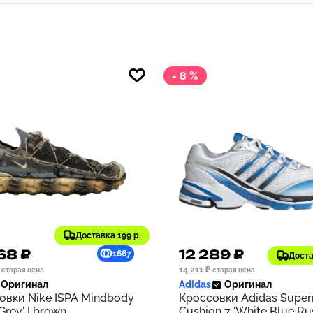
- 8 %
Доставка 199 р.
68 ₽
12 289 ₽
1667
Доста
14 211 ₽
старая цена
старая цена
Оригинал
Adidas
Оригинал
овки Nike ISPA Mindbody
Кроссовки Adidas Supe
 Grey' | brown
Cushion 7 'White Blue Rus