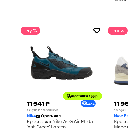
- 17 %
- 10 %
Доставка 199 р.
11 541 ₽
11 9
1154
17 416 ₽
18 697 ₽
старая цена
Nike
Оригинал
New Ba
Кроссовки Nike ACG Air Mada
Кросс
'Ash Green' | green
Made i