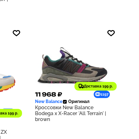
Доставка 199 р.
11 968 ₽
1197
New Balance
Оригинал
Кроссовки New Balance
940
Bodega x X-Racer 'All Terrain' |
вка 199 р.
brown
 ZX
d