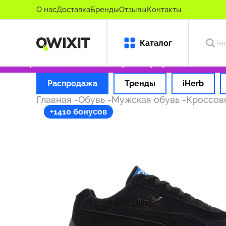
О нас
Доставка
Бренды
Отзывы
Контакты
Каталог
ко оригинальные товары
Оформляем заказ з
Распродажа
Тренды
iHerb
Главная
-
Обувь
-
Мужская обувь
-
Кроссов
+1410 бонусов