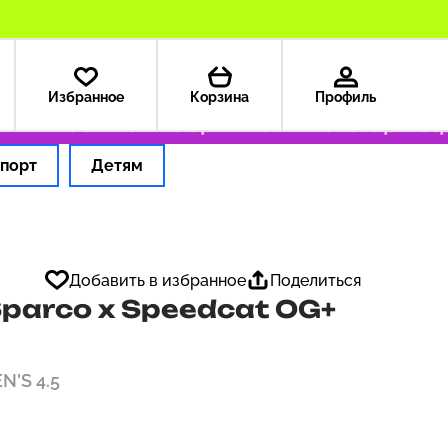
Избранное
Корзина
Профиль
 — 199 ₽
Только оригинальные товары
Офор
порт
Детям
Добавить в избранное
Поделиться
parco x Speedcat OG+
EN'S 4.5