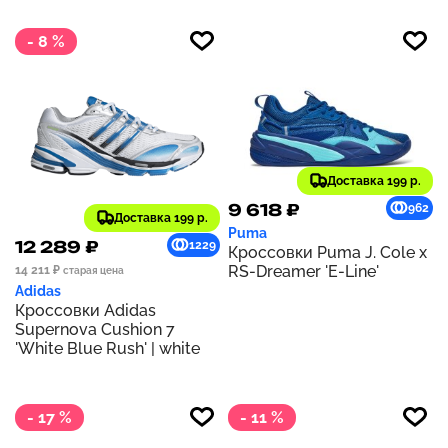
- 8 %
Доставка 199 р.
9 618 ₽
962
Доставка 199 р.
Puma
12 289 ₽
1229
Кроссовки Puma J. Cole x
RS-Dreamer 'E-Line'
14 211 ₽
старая цена
Adidas
Кроссовки Adidas
Supernova Cushion 7
'White Blue Rush' | white
- 17 %
- 11 %