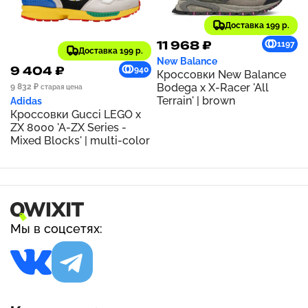
Доставка 199 р.
11 968 ₽
1197
Доставка 199 р.
New Balance
9 404 ₽
940
Кроссовки New Balance
Bodega x X-Racer 'All
9 832 ₽
старая цена
Terrain' | brown
Adidas
Кроссовки Gucci LEGO x
ZX 8000 'A-ZX Series -
Mixed Blocks' | multi-color
Мы в соцсетях: