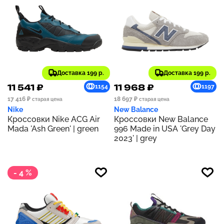
Доставка 199 р.
Доставка 199 р.
11 541 ₽
11 968 ₽
1154
1197
17 416 ₽
18 697 ₽
старая цена
старая цена
Nike
New Balance
Кроссовки Nike ACG Air
Кроссовки New Balance
Mada 'Ash Green' | green
996 Made in USA 'Grey Day
2023' | grey
- 4 %