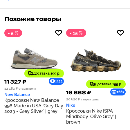
Похожие товары
- 5 %
- 15 %
Доставка 199 р.
11 327 ₽
1133
Доставка 199 р.
12 182 ₽
старая цена
16 668 ₽
1667
New Balance
20 620 ₽
Кроссовки New Balance
старая цена
998 Made in USA 'Grey Day
Nike
Кроссовки Nike ISPA
2023 - Grey Silver' | grey
Mindbody 'Olive Grey' |
brown