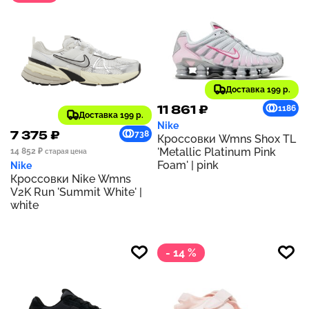
Доставка 199 р.
11 861 ₽
1186
Доставка 199 р.
Nike
7 375 ₽
738
Кроссовки Wmns Shox TL
'Metallic Platinum Pink
14 852 ₽
старая цена
Foam' | pink
Nike
Кроссовки Nike Wmns
V2K Run 'Summit White' |
white
- 14 %