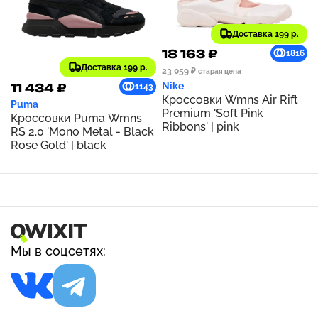
Доставка 199 р.
18 163 ₽
1816
Доставка 199 р.
23 059 ₽
старая цена
Nike
11 434 ₽
1143
Кроссовки Wmns Air Rift
Puma
Premium 'Soft Pink
Кроссовки Puma Wmns
Ribbons' | pink
RS 2.0 'Mono Metal - Black
Rose Gold' | black
Мы в соцсетях: