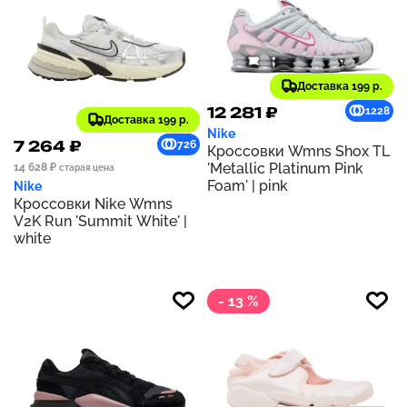
Доставка 199 р.
12 281 ₽
1228
Доставка 199 р.
Nike
7 264 ₽
726
Кроссовки Wmns Shox TL
'Metallic Platinum Pink
14 628 ₽
старая цена
Foam' | pink
Nike
Кроссовки Nike Wmns
V2K Run 'Summit White' |
white
- 13 %