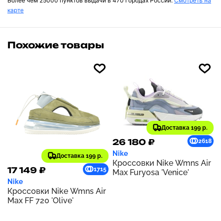
Более чем 25000 пунктов выдачи в 470 городах России.
Смотреть на
карте
Похожие товары
Доставка 199 р.
26 180 ₽
2618
Nike
Доставка 199 р.
Кроссовки Nike Wmns Air
17 149 ₽
1715
Max Furyosa 'Venice'
Nike
Кроссовки Nike Wmns Air
Max FF 720 'Olive'