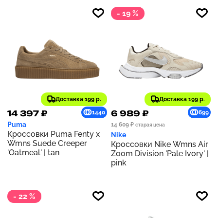
- 19 %
Доставка 199 р.
Доставка 199 р.
14 397 ₽
6 989 ₽
1440
699
Puma
14 609 ₽
старая цена
Кроссовки Puma Fenty x
Nike
Wmns Suede Creeper
Кроссовки Nike Wmns Air
'Oatmeal' | tan
Zoom Division 'Pale Ivory' |
pink
- 22 %