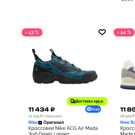
- 17 %
- 10 %
Доставка 199 р.
11 434 ₽
11 8
1143
17 255 ₽
18 525 ₽
старая цена
Nike
Оригинал
New Ba
Кроссовки Nike ACG Air Mada
Кросс
'Ash Green' | green
Made i