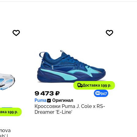
Доставка 199 р.
9 473 ₽
947
Puma
Оригинал
Кроссовки Puma J. Cole x RS-
1218
Dreamer 'E-Line'
вка 199 р.
rnova
h' |