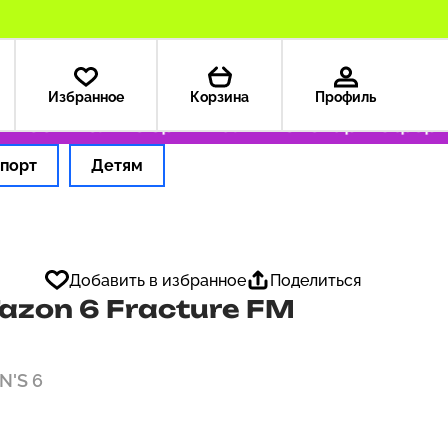
Избранное
Корзина
Профиль
199 ₽
Только оригинальные товары
Оформляе
порт
Детям
Добавить в избранное
Поделиться
azon 6 Fracture FM
EN'S 6