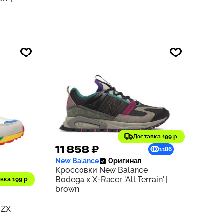
Доставка 199 р.
11 858 ₽
1186
New Balance
Оригинал
Кроссовки New Balance
932
Bodega x X-Racer 'All Terrain' |
вка 199 р.
brown
 ZX
d