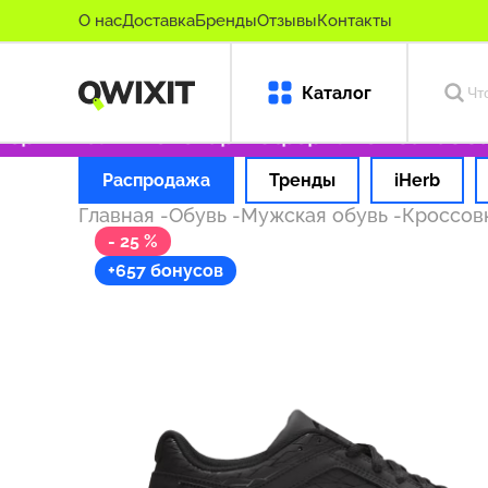
О нас
Доставка
Бренды
Отзывы
Контакты
Каталог
оригинальные товары
Оформляем заказ за 1 
Распродажа
Тренды
iHerb
Главная
-
Обувь
-
Мужская обувь
-
Кроссов
- 25 %
+657 бонусов