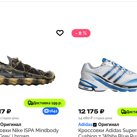
- 8 %
Доставка 199 р.
17 ₽
12 175 ₽
1642
Доста
14 080 ₽
старая цена
старая цена
Оригинал
Adidas
Оригинал
овки Nike ISPA Mindbody
Кроссовки Adidas Supe
 Grey' | brown
Cushion 7 'White Blue Rus