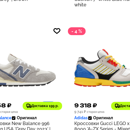
white
- 4 %
58 ₽
9 318 ₽
1186
Доставка 199 р.
Доста
9 741 ₽
старая цена
старая цена
lance
Оригинал
Adidas
Оригинал
овки New Balance 996
Кроссовки Gucci LEGO x
n USA 'Grey Day 2023' |
8000 'A-ZX Series - Mixe