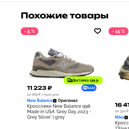
Похожие товары
- 5 %
- 15 %
Доставка 199 р.
11 223 ₽
1122
12 069 ₽
старая цена
New Balance
Оригинал
16 4
Кроссовки New Balance 998
Made in USA 'Grey Day 2023 -
20 310 ₽
Grey Silver' | grey
Nike
Кросс
'Olive