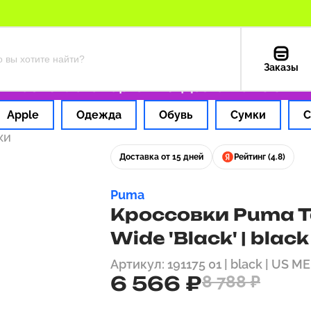
Заказы
час
Оплата картой РФ
Доставка из США — 
Apple
Одежда
Обувь
Сумки
С
ки
Доставка от 15 дней
Рейтинг (4.8)
Puma
Кроссовки Puma T
Wide 'Black' | black
Артикул: 191175 01 | black | US M
6 566 ₽
8 788 ₽