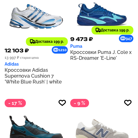
Доставка 199 р.
9 473 ₽
947
Доставка 199 р.
Puma
12 103 ₽
1210
Кроссовки Puma J. Cole x
RS-Dreamer 'E-Line'
13 997 ₽
старая цена
Adidas
Кроссовки Adidas
Supernova Cushion 7
'White Blue Rush' | white
- 17 %
- 9 %