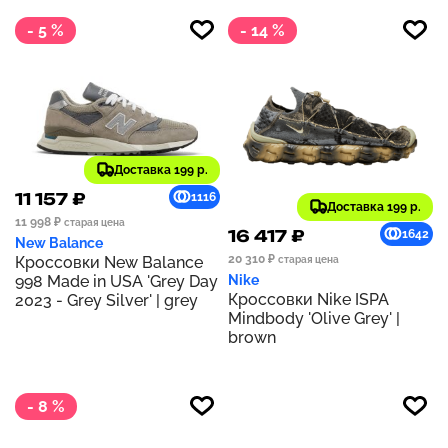
- 5 %
- 14 %
Доставка 199 р.
11 157 ₽
1116
Доставка 199 р.
11 998 ₽
старая цена
16 417 ₽
1642
New Balance
20 310 ₽
Кроссовки New Balance
старая цена
998 Made in USA 'Grey Day
Nike
Кроссовки Nike ISPA
2023 - Grey Silver' | grey
Mindbody 'Olive Grey' |
brown
- 8 %