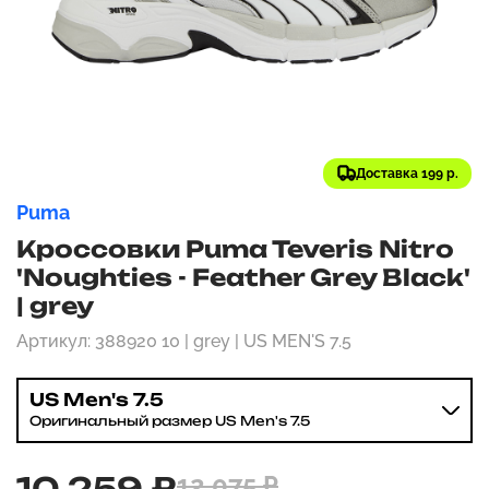
Доставка 199 р.
Puma
Кроссовки Puma Teveris Nitro
'Noughties - Feather Grey Black'
| grey
Артикул: 388920 10 | grey | US MEN'S 7.5
US Men's 7.5
Оригинальный размер US Men's 7.5
10 259 ₽
12 075 ₽