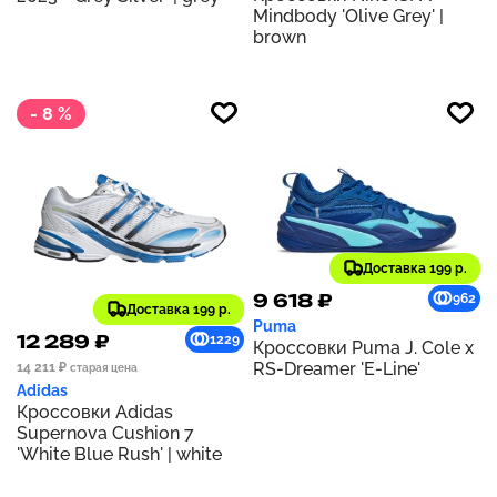
Mindbody 'Olive Grey' |
brown
- 8 %
Доставка 199 р.
9 618 ₽
962
Доставка 199 р.
Puma
12 289 ₽
1229
Кроссовки Puma J. Cole x
RS-Dreamer 'E-Line'
14 211 ₽
старая цена
Adidas
Кроссовки Adidas
Supernova Cushion 7
'White Blue Rush' | white