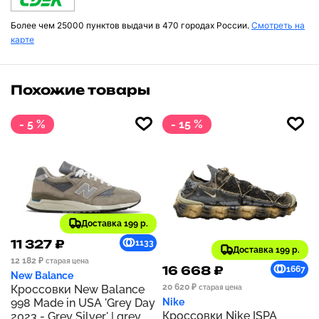
Более чем 25000 пунктов выдачи в 470 городах России.
Смотреть на
карте
Похожие товары
- 5 %
- 15 %
Доставка 199 р.
11 327 ₽
1133
Доставка 199 р.
12 182 ₽
старая цена
16 668 ₽
1667
New Balance
20 620 ₽
Кроссовки New Balance
старая цена
998 Made in USA 'Grey Day
Nike
Кроссовки Nike ISPA
2023 - Grey Silver' | grey