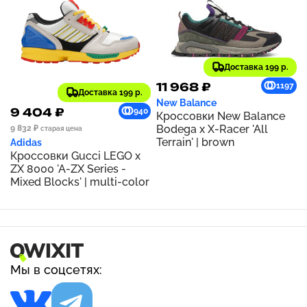
Доставка 199 р.
11 968 ₽
1197
Доставка 199 р.
New Balance
9 404 ₽
940
Кроссовки New Balance
Bodega x X-Racer 'All
9 832 ₽
старая цена
Terrain' | brown
Adidas
Кроссовки Gucci LEGO x
ZX 8000 'A-ZX Series -
Mixed Blocks' | multi-color
Мы в соцсетях: