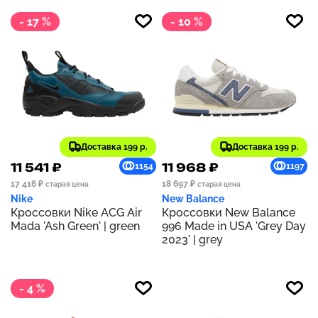
- 17 %
- 10 %
Доставка 199 р.
Доставка 199 р.
11 541 ₽
11 968 ₽
1154
1197
17 416 ₽
18 697 ₽
старая цена
старая цена
Nike
New Balance
Кроссовки Nike ACG Air
Кроссовки New Balance
Mada 'Ash Green' | green
996 Made in USA 'Grey Day
2023' | grey
- 4 %