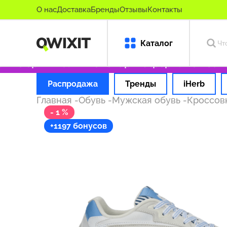
О нас
Доставка
Бренды
Отзывы
Контакты
Каталог
ко оригинальные товары
Оформляем заказ з
Распродажа
Тренды
iHerb
Главная
-
Обувь
-
Мужская обувь
-
Кроссов
- 1 %
+1197 бонусов