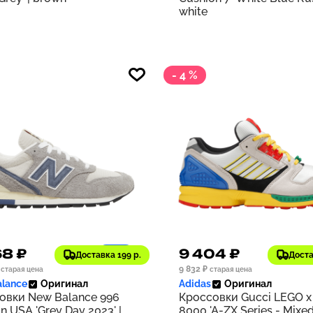
white
- 4 %
68 ₽
9 404 ₽
1197
Доставка 199 р.
Доста
9 832 ₽
старая цена
старая цена
lance
Оригинал
Adidas
Оригинал
овки New Balance 996
Кроссовки Gucci LEGO x
n USA 'Grey Day 2023' |
8000 'A-ZX Series - Mixe