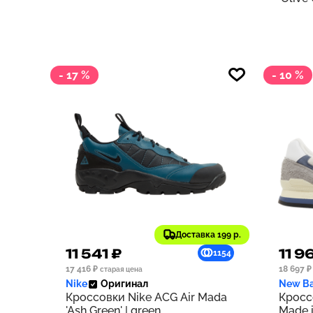
- 17 %
- 10 %
Доставка 199 р.
11 541 ₽
11 9
1154
17 416 ₽
18 697 ₽
старая цена
Nike
Оригинал
New Ba
Кроссовки Nike ACG Air Mada
Кросс
'Ash Green' | green
Made i