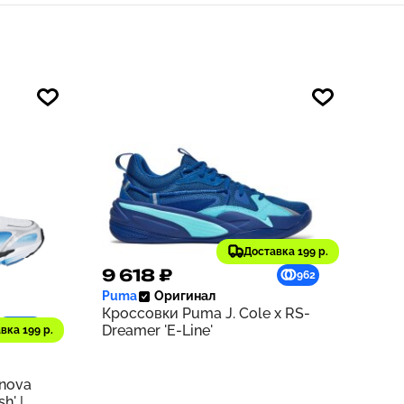
Доставка 199 р.
9 618 ₽
962
Puma
Оригинал
Кроссовки Puma J. Cole x RS-
1229
Dreamer 'E-Line'
вка 199 р.
rnova
h' |