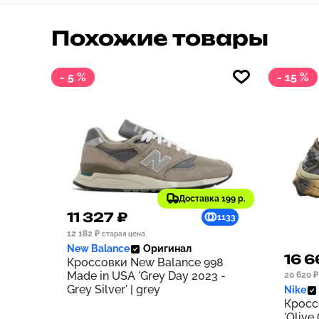
Похожие товары
- 5 %
- 15 %
Доставка 199 р.
11 327 ₽
1133
12 182 ₽
старая цена
New Balance
Оригинал
16 6
Кроссовки New Balance 998
Made in USA 'Grey Day 2023 -
20 620 ₽
Grey Silver' | grey
Nike
Кросс
'Olive