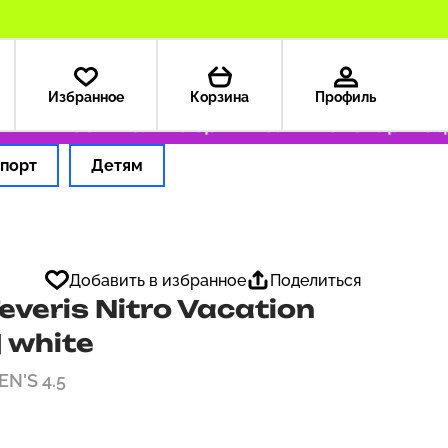
Избранное
Корзина
Профиль
А — 199 ₽
Только оригинальные товары
Офор
порт
Детям
Добавить в избранное
Поделиться
veris Nitro Vacation
| white
EN'S 4.5