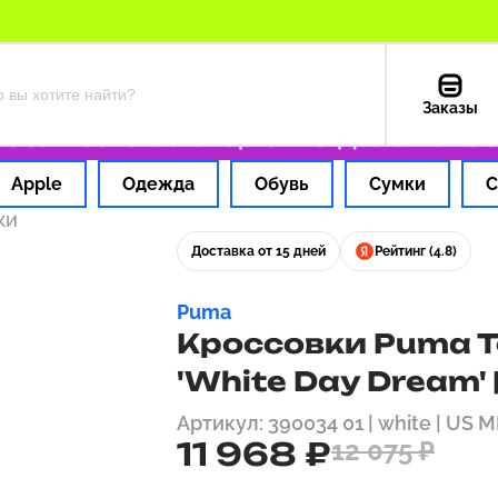
Заказы
а 1 час
Оплата картой РФ
Доставка из СШ
Apple
Одежда
Обувь
Сумки
С
ки
Доставка от 15 дней
Рейтинг (4.8)
Puma
Кроссовки Puma Te
'White Day Dream' 
Артикул: 390034 01 | white | US M
11 968 ₽
12 075 ₽