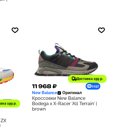
Доставка 199 р.
11 968 ₽
1197
New Balance
Оригинал
Кроссовки New Balance
940
Bodega x X-Racer 'All Terrain' |
вка 199 р.
brown
 ZX
d