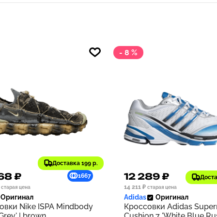
- 8 %
Доставка 199 р.
68 ₽
12 289 ₽
1667
Доста
14 211 ₽
старая цена
старая цена
Оригинал
Adidas
Оригинал
овки Nike ISPA Mindbody
Кроссовки Adidas Supe
 Grey' | brown
Cushion 7 'White Blue Rus