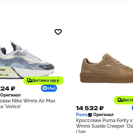
Доставка 199 р.
424 ₽
2642
Оригинал
овки Nike Wmns Air Max
Доста
a 'Venice'
14 532 ₽
Puma
Оригинал
Кроссовки Puma Fenty x
Wmns Suede Creeper 'Oa
| tan