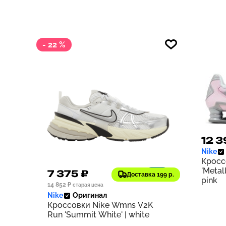
- 22 %
12 3
Nike
Кросс
'Metal
7 375 ₽
738
Доставка 199 р.
pink
14 852 ₽
старая цена
Nike
Оригинал
Кроссовки Nike Wmns V2K
Run 'Summit White' | white