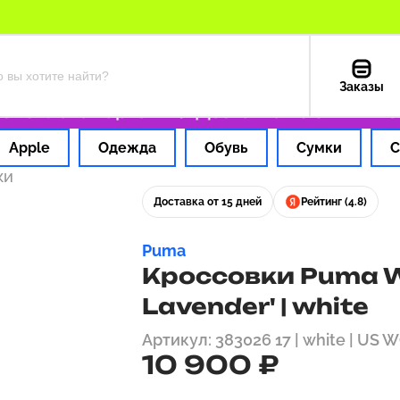
Заказы
Оплата картой РФ
Доставка из США — 199 
Apple
Одежда
Обувь
Сумки
С
ки
Доставка от 15 дней
Рейтинг (4.8)
Puma
Кроссовки Puma W
Lavender' | white
Артикул: 383026 17 | white | US 
10 900 ₽