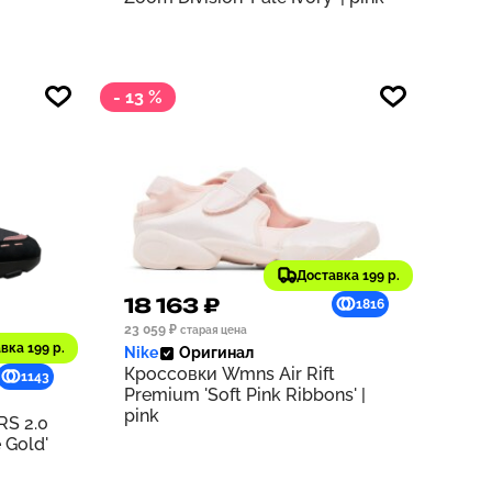
- 13 %
Доставка 199 р.
18 163 ₽
1816
23 059 ₽
старая цена
вка 199 р.
Nike
Оригинал
Кроссовки Wmns Air Rift
1143
Premium 'Soft Pink Ribbons' |
pink
S 2.0
 Gold'