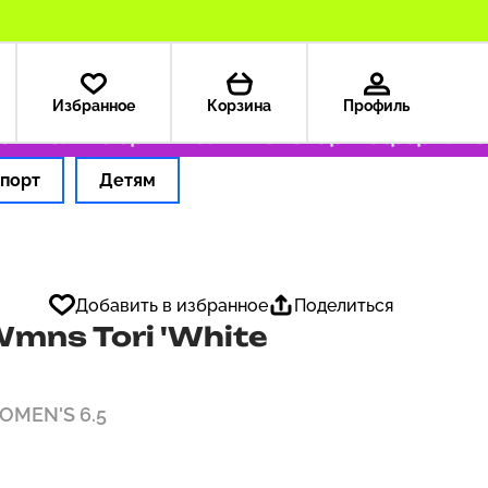
Избранное
Корзина
Профиль
₽
Только оригинальные товары
Оформляем за
порт
Детям
Добавить в избранное
Поделиться
mns Tori 'White
WOMEN'S 6.5