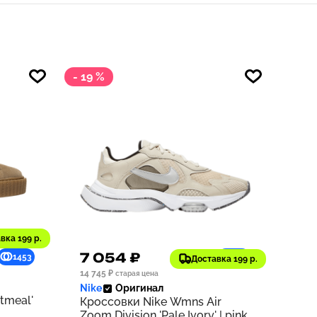
- 19 %
вка 199 р.
7 054 ₽
1453
705
Доставка 199 р.
14 745 ₽
старая цена
Nike
Оригинал
tmeal'
Кроссовки Nike Wmns Air
Zoom Division 'Pale Ivory' | pink