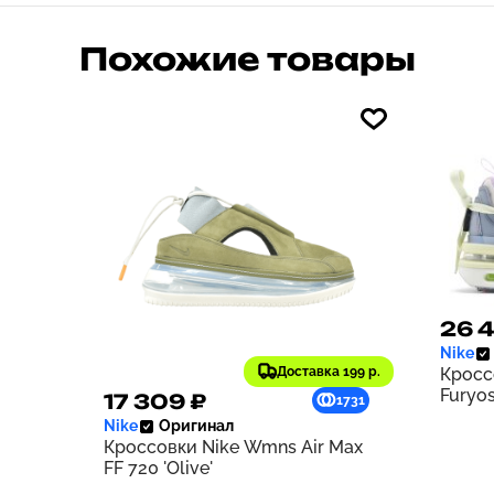
Похожие товары
26 
Nike
Доставка 199 р.
Кросс
Furyos
17 309 ₽
1731
Nike
Оригинал
Кроссовки Nike Wmns Air Max
FF 720 'Olive'