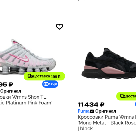
Доставка 199 р.
95 ₽
1240
Оригинал
овки Wmns Shox TL
Доста
lic Platinum Pink Foam' |
11 434 ₽
Puma
Оригинал
Кроссовки Puma Wmns R
'Mono Metal - Black Rose
| black