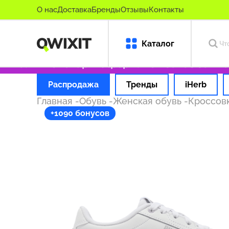
О нас
Доставка
Бренды
Отзывы
Контакты
Каталог
инальные товары
Оформляем заказ за 1 час
Распродажа
Тренды
iHerb
Главная
-
Обувь
-
Женская обувь
-
Кроссов
+1090 бонусов