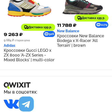
Доставка 199 р.
11 788 ₽
1179
Доставка 199 р.
New Balance
9 263 ₽
926
Кроссовки New Balance
Bodega x X-Racer 'All
9 684 ₽
старая цена
Terrain' | brown
Adidas
Кроссовки Gucci LEGO x
ZX 8000 'A-ZX Series -
Mixed Blocks' | multi-color
Мы в соцсетях: