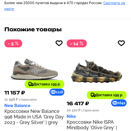
Более чем 25000 пунктов выдачи в 470 городах России.
Смотреть на
карте
Похожие товары
- 5 %
- 14 %
Доставка 199 р.
11 157 ₽
1116
Доставка 199 р.
11 998 ₽
старая цена
16 417 ₽
1642
New Balance
20 310 ₽
Кроссовки New Balance
старая цена
998 Made in USA 'Grey Day
Nike
Кроссовки Nike ISPA
2023 - Grey Silver' | grey
Mindbody 'Olive Grey' |