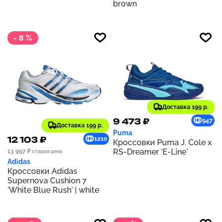
brown
- 8 %
Доставка 199 р.
9 473 ₽
947
Доставка 199 р.
Puma
12 103 ₽
1210
Кроссовки Puma J. Cole x
RS-Dreamer 'E-Line'
13 997 ₽
старая цена
Adidas
Кроссовки Adidas
Supernova Cushion 7
'White Blue Rush' | white