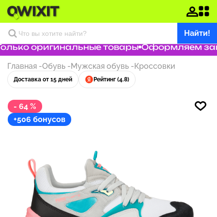
Найти!
лько оригинальные товары
Оформляем заказ
Главная
-
Обувь
-
Мужская обувь
-
Кроссовки
Доставка от 15 дней
Рейтинг (4.8)
- 64 %
+506 бонусов