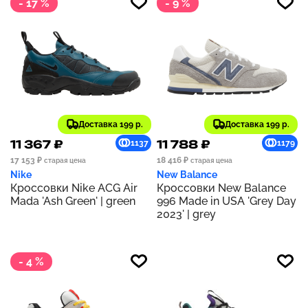
- 17 %
- 9 %
Доставка 199 р.
Доставка 199 р.
11 367 ₽
11 788 ₽
1137
1179
17 153 ₽
18 416 ₽
старая цена
старая цена
Nike
New Balance
Кроссовки Nike ACG Air
Кроссовки New Balance
Mada 'Ash Green' | green
996 Made in USA 'Grey Day
2023' | grey
- 4 %