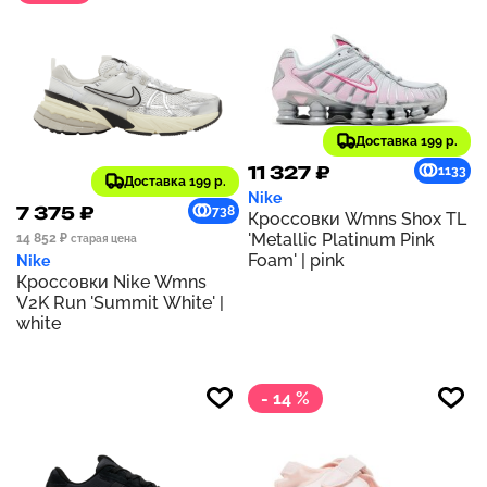
Доставка 199 р.
11 327 ₽
1133
Доставка 199 р.
Nike
7 375 ₽
738
Кроссовки Wmns Shox TL
'Metallic Platinum Pink
14 852 ₽
старая цена
Foam' | pink
Nike
Кроссовки Nike Wmns
V2K Run 'Summit White' |
white
- 14 %