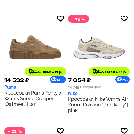
- 19 %
Доставка 199 р.
Доставка 199 р.
14 532 ₽
7 054 ₽
1453
705
Puma
14 745 ₽
старая цена
Кроссовки Puma Fenty x
Nike
Wmns Suede Creeper
Кроссовки Nike Wmns Air
'Oatmeal' | tan
Zoom Division 'Pale Ivory' |
pink
- 22 %