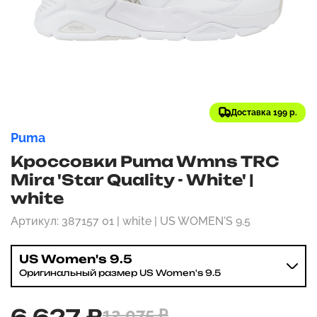
Доставка 199 р.
Puma
Кроссовки Puma Wmns TRC
Mira 'Star Quality - White' |
white
Артикул: 387157 01 | white | US WOMEN'S 9.5
US Women's 9.5
Оригинальный размер US Women's 9.5
6 627 ₽
12 075 ₽