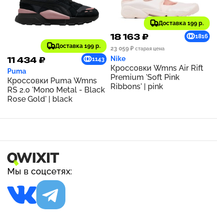
Доставка 199 р.
18 163 ₽
1816
Доставка 199 р.
23 059 ₽
старая цена
Nike
11 434 ₽
1143
Кроссовки Wmns Air Rift
Puma
Premium 'Soft Pink
Кроссовки Puma Wmns
Ribbons' | pink
RS 2.0 'Mono Metal - Black
Rose Gold' | black
Мы в соцсетях: