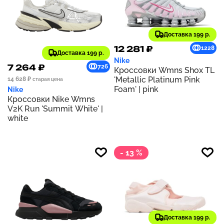
Доставка 199 р.
12 281 ₽
1228
Доставка 199 р.
Nike
7 264 ₽
726
Кроссовки Wmns Shox TL
'Metallic Platinum Pink
14 628 ₽
старая цена
Foam' | pink
Nike
Кроссовки Nike Wmns
V2K Run 'Summit White' |
white
- 13 %
Доставка 199 р.