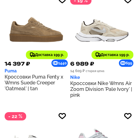
- 19 %
Доставка 199 р.
Доставка 199 р.
14 397 ₽
6 989 ₽
1440
699
Puma
14 609 ₽
старая цена
Кроссовки Puma Fenty x
Nike
Wmns Suede Creeper
Кроссовки Nike Wmns Air
'Oatmeal' | tan
Zoom Division 'Pale Ivory' |
pink
- 22 %