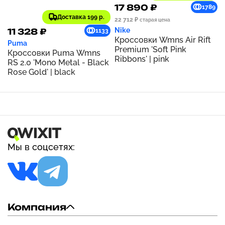
17 890 ₽
1789
Доставка 199 р.
22 712 ₽
старая цена
Nike
11 328 ₽
1133
Кроссовки Wmns Air Rift
Puma
Premium 'Soft Pink
Кроссовки Puma Wmns
Ribbons' | pink
RS 2.0 'Mono Metal - Black
Rose Gold' | black
Мы в соцсетях:
Компания