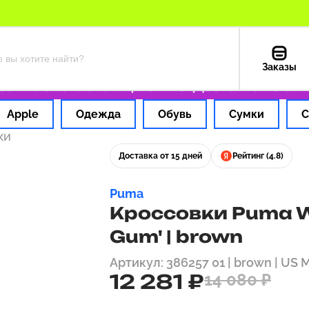
Заказы
1 час
Оплата картой РФ
Доставка из США —
Apple
Одежда
Обувь
Сумки
С
ки
Доставка от 15 дней
Рейтинг (4.8)
Puma
Кроссовки Puma W
Gum' | brown
Артикул: 386257 01 | brown | US 
12 281 ₽
14 080 ₽