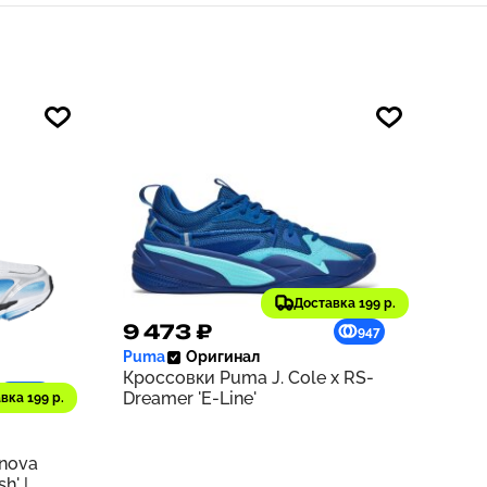
Доставка 199 р.
9 473 ₽
947
Puma
Оригинал
Кроссовки Puma J. Cole x RS-
1210
Dreamer 'E-Line'
вка 199 р.
rnova
h' |