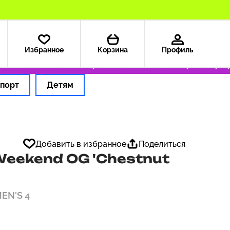
Избранное
Корзина
Профиль
 199 ₽
Только оригинальные товары
Оформл
порт
Детям
Добавить в избранное
Поделиться
eekend OG 'Chestnut
MEN'S 4