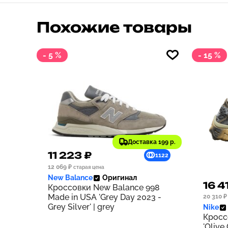
Похожие товары
- 5 %
- 15 %
Доставка 199 р.
11 223 ₽
1122
12 069 ₽
старая цена
New Balance
Оригинал
16 4
Кроссовки New Balance 998
Made in USA 'Grey Day 2023 -
20 310 ₽
Grey Silver' | grey
Nike
Кросс
'Olive