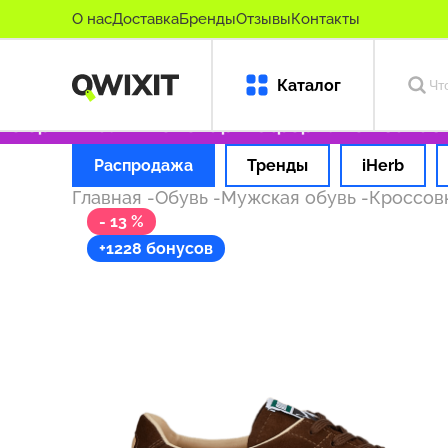
О нас
Доставка
Бренды
Отзывы
Контакты
Каталог
 оригинальные товары
Оформляем заказ за 
Распродажа
Тренды
iHerb
Главная
-
Обувь
-
Мужская обувь
-
Кроссов
- 13 %
+1228 бонусов