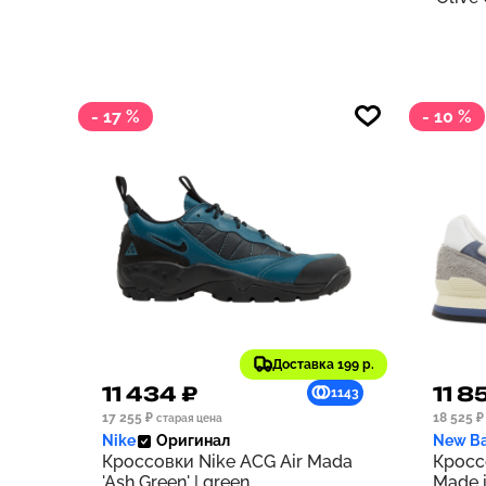
- 17 %
- 10 %
Доставка 199 р.
11 434 ₽
11 8
1143
17 255 ₽
18 525 ₽
старая цена
Nike
Оригинал
New Ba
Кроссовки Nike ACG Air Mada
Кросс
'Ash Green' | green
Made i