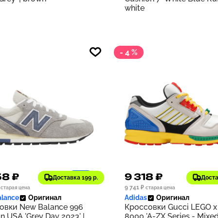
white
- 4 %
58 ₽
9 318 ₽
1186
Доставка 199 р.
Доста
9 741 ₽
старая цена
старая цена
lance
Оригинал
Adidas
Оригинал
овки New Balance 996
Кроссовки Gucci LEGO x
n USA 'Grey Day 2023' |
8000 'A-ZX Series - Mixe