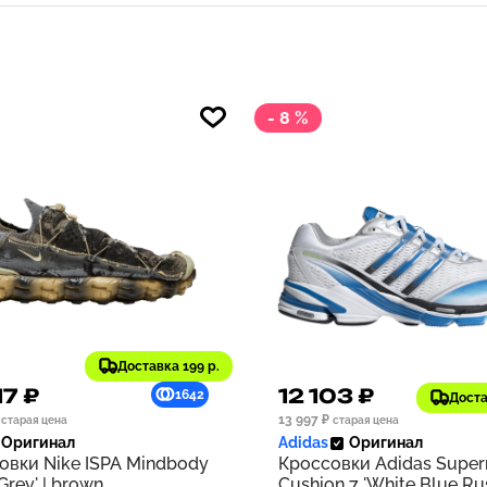
- 8 %
Доставка 199 р.
17 ₽
12 103 ₽
1642
Доста
13 997 ₽
старая цена
старая цена
Оригинал
Adidas
Оригинал
овки Nike ISPA Mindbody
Кроссовки Adidas Supe
 Grey' | brown
Cushion 7 'White Blue Rus