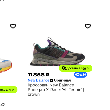
Доставка 199 р.
11 858 ₽
1186
New Balance
Оригинал
Кроссовки New Balance
932
Bodega x X-Racer 'All Terrain' |
вка 199 р.
brown
 ZX
d