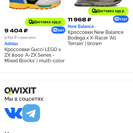
Доставка 199 р.
11 968 ₽
1197
Доставка 199 р.
New Balance
9 404 ₽
940
Кроссовки New Balance
Bodega x X-Racer 'All
9 832 ₽
старая цена
Terrain' | brown
Adidas
Кроссовки Gucci LEGO x
ZX 8000 'A-ZX Series -
Mixed Blocks' | multi-color
Мы в соцсетях: