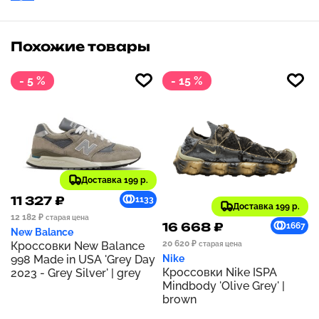
Похожие товары
- 5 %
- 15 %
Доставка 199 р.
11 327 ₽
1133
Доставка 199 р.
12 182 ₽
старая цена
16 668 ₽
1667
New Balance
20 620 ₽
Кроссовки New Balance
старая цена
998 Made in USA 'Grey Day
Nike
Кроссовки Nike ISPA
2023 - Grey Silver' | grey
Mindbody 'Olive Grey' |
brown