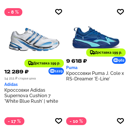
- 8 %
Доставка 199 р.
9 618 ₽
962
Доставка 199 р.
Puma
12 289 ₽
1229
Кроссовки Puma J. Cole x
RS-Dreamer 'E-Line'
14 211 ₽
старая цена
Adidas
Кроссовки Adidas
Supernova Cushion 7
'White Blue Rush' | white
- 17 %
- 10 %