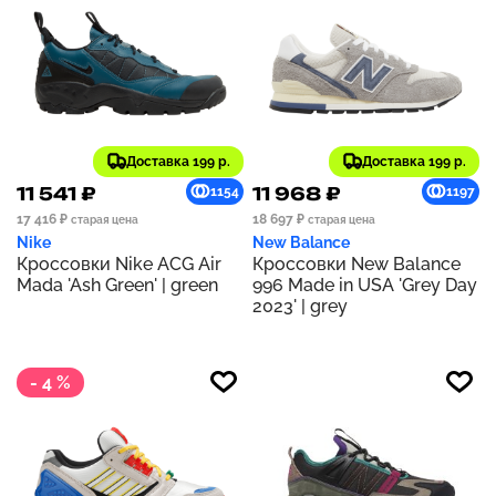
Доставка 199 р.
Доставка 199 р.
11 541 ₽
11 968 ₽
1154
1197
17 416 ₽
18 697 ₽
старая цена
старая цена
Nike
New Balance
Кроссовки Nike ACG Air
Кроссовки New Balance
Mada 'Ash Green' | green
996 Made in USA 'Grey Day
2023' | grey
- 4 %