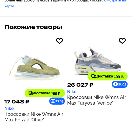
Более чем 25000 пунктов выдачи в 470 городах России.
Смотреть на
карте
Похожие товары
Доставка 199 р.
26 027 ₽
2603
Nike
Доставка 199 р.
Кроссовки Nike Wmns Air
17 048 ₽
1705
Max Furyosa 'Venice'
Nike
Кроссовки Nike Wmns Air
Max FF 720 'Olive'