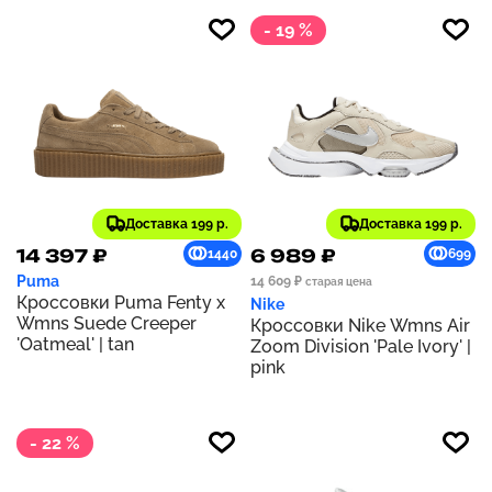
- 19 %
Доставка 199 р.
Доставка 199 р.
14 397 ₽
6 989 ₽
1440
699
Puma
14 609 ₽
старая цена
Кроссовки Puma Fenty x
Nike
Wmns Suede Creeper
Кроссовки Nike Wmns Air
'Oatmeal' | tan
Zoom Division 'Pale Ivory' |
pink
- 22 %