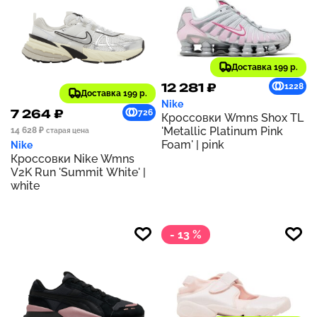
Доставка 199 р.
12 281 ₽
1228
Доставка 199 р.
Nike
7 264 ₽
726
Кроссовки Wmns Shox TL
'Metallic Platinum Pink
14 628 ₽
старая цена
Foam' | pink
Nike
Кроссовки Nike Wmns
V2K Run 'Summit White' |
white
- 13 %