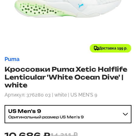
Доставка 199 р.
Puma
Кроссовки Puma Xetic Halflife
Lenticular 'White Ocean Dive' |
white
Артикул: 376280 03 | white | US MEN'S 9
US Men's 9
Оригинальный размер US Men's 9
10 686 ₽
14 211 ₽