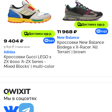
Доставка 199 р.
11 968 ₽
1197
Доставка 199 р.
New Balance
9 404 ₽
940
Кроссовки New Balance
Bodega x X-Racer 'All
9 832 ₽
старая цена
Terrain' | brown
Adidas
Кроссовки Gucci LEGO x
ZX 8000 'A-ZX Series -
Mixed Blocks' | multi-color
Мы в соцсетях: