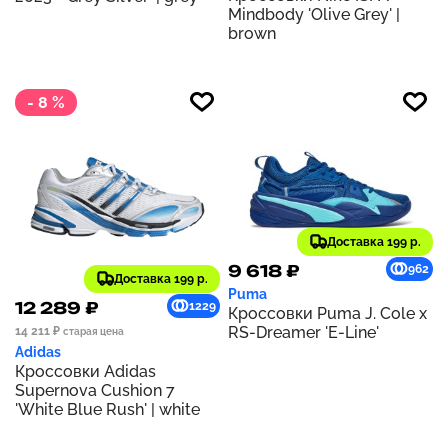
Mindbody 'Olive Grey' |
brown
- 8 %
Доставка 199 р.
9 618 ₽
962
Доставка 199 р.
Puma
12 289 ₽
1229
Кроссовки Puma J. Cole x
RS-Dreamer 'E-Line'
14 211 ₽
старая цена
Adidas
Кроссовки Adidas
Supernova Cushion 7
'White Blue Rush' | white