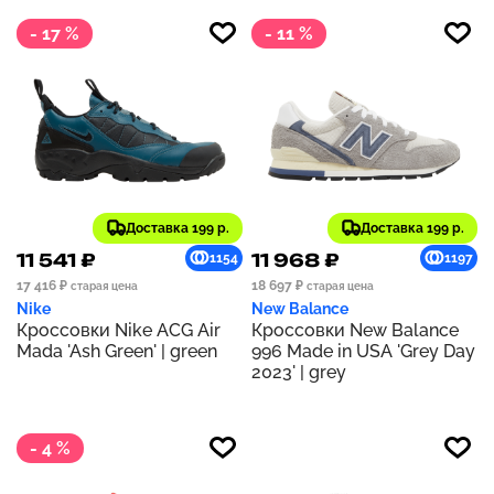
- 17 %
- 11 %
Доставка 199 р.
Доставка 199 р.
11 541 ₽
11 968 ₽
1154
1197
17 416 ₽
18 697 ₽
старая цена
старая цена
Nike
New Balance
Кроссовки Nike ACG Air
Кроссовки New Balance
Mada 'Ash Green' | green
996 Made in USA 'Grey Day
2023' | grey
- 4 %