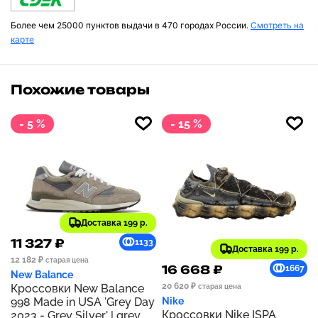
Более чем 25000 пунктов выдачи в 470 городах России.
Смотреть на
карте
Похожие товары
- 5 %
- 15 %
Доставка 199 р.
11 327 ₽
1133
Доставка 199 р.
12 182 ₽
старая цена
16 668 ₽
1667
New Balance
20 620 ₽
Кроссовки New Balance
старая цена
998 Made in USA 'Grey Day
Nike
Кроссовки Nike ISPA
2023 - Grey Silver' | grey