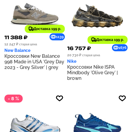
Доставка 199 р.
11 388 ₽
1139
Доставка 199 р.
12 247 ₽
старая цена
16 757 ₽
1676
New Balance
20 730 ₽
Кроссовки New Balance
старая цена
998 Made in USA 'Grey Day
Nike
Кроссовки Nike ISPA
2023 - Grey Silver' | grey
Mindbody 'Olive Grey' |
brown
- 8 %