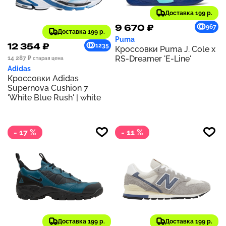
Доставка 199 р.
9 670 ₽
967
Доставка 199 р.
Puma
12 354 ₽
1235
Кроссовки Puma J. Cole x
RS-Dreamer 'E-Line'
14 287 ₽
старая цена
Adidas
Кроссовки Adidas
Supernova Cushion 7
'White Blue Rush' | white
- 17 %
- 11 %
Доставка 199 р.
Доставка 199 р.