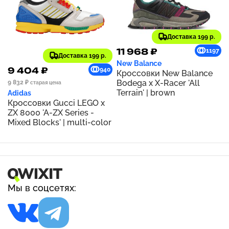
Доставка 199 р.
11 968 ₽
1197
Доставка 199 р.
New Balance
9 404 ₽
940
Кроссовки New Balance
Bodega x X-Racer 'All
9 832 ₽
старая цена
Terrain' | brown
Adidas
Кроссовки Gucci LEGO x
ZX 8000 'A-ZX Series -
Mixed Blocks' | multi-color
Мы в соцсетях: