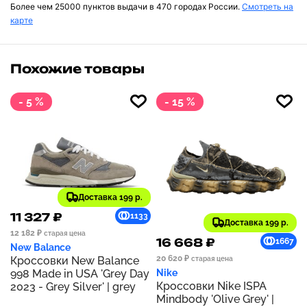
Более чем 25000 пунктов выдачи в 470 городах России.
Смотреть на
карте
Похожие товары
- 5 %
- 15 %
Доставка 199 р.
11 327 ₽
1133
Доставка 199 р.
12 182 ₽
старая цена
16 668 ₽
1667
New Balance
20 620 ₽
Кроссовки New Balance
старая цена
998 Made in USA 'Grey Day
Nike
Кроссовки Nike ISPA
2023 - Grey Silver' | grey
Mindbody 'Olive Grey' |