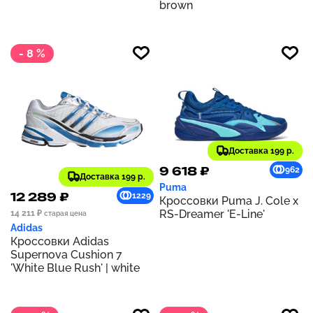
brown
- 8 %
Доставка 199 р.
9 618 ₽
962
Доставка 199 р.
Puma
12 289 ₽
1229
Кроссовки Puma J. Cole x
RS-Dreamer 'E-Line'
14 211 ₽
старая цена
Adidas
Кроссовки Adidas
Supernova Cushion 7
'White Blue Rush' | white