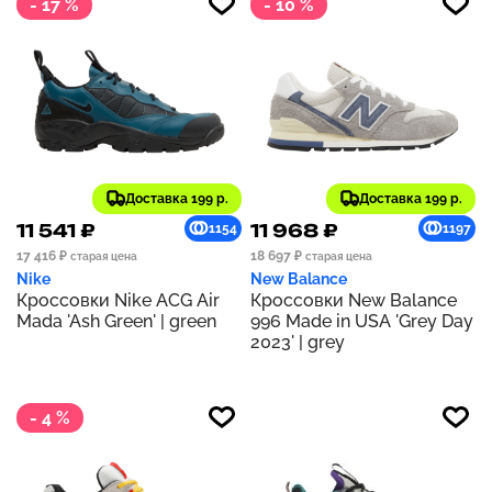
- 17 %
- 10 %
Доставка 199 р.
Доставка 199 р.
11 541 ₽
11 968 ₽
1154
1197
17 416 ₽
18 697 ₽
старая цена
старая цена
Nike
New Balance
Кроссовки Nike ACG Air
Кроссовки New Balance
Mada 'Ash Green' | green
996 Made in USA 'Grey Day
2023' | grey
- 4 %