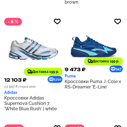
brown
- 8 %
Доставка 199 р.
9 473 ₽
947
Доставка 199 р.
Puma
12 103 ₽
1210
Кроссовки Puma J. Cole x
RS-Dreamer 'E-Line'
13 997 ₽
старая цена
Adidas
Кроссовки Adidas
Supernova Cushion 7
'White Blue Rush' | white