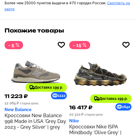
Более чем 25000 пунктов выдачи в 470 городах России.
Смотреть на
карте
Похожие товары
- 5 %
- 15 %
Доставка 199 р.
11 223 ₽
1122
Доставка 199 р.
12 069 ₽
старая цена
16 417 ₽
1642
New Balance
20 310 ₽
Кроссовки New Balance
старая цена
998 Made in USA 'Grey Day
Nike
Кроссовки Nike ISPA
2023 - Grey Silver' | grey
Mindbody 'Olive Grey' |