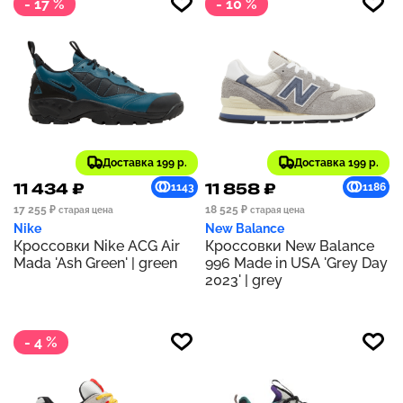
- 17 %
- 10 %
Доставка 199 р.
Доставка 199 р.
11 434 ₽
11 858 ₽
1143
1186
17 255 ₽
18 525 ₽
старая цена
старая цена
Nike
New Balance
Кроссовки Nike ACG Air
Кроссовки New Balance
Mada 'Ash Green' | green
996 Made in USA 'Grey Day
2023' | grey
- 4 %