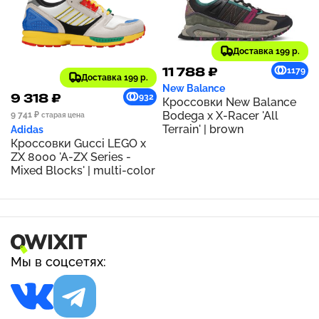
Доставка 199 р.
11 788 ₽
1179
Доставка 199 р.
New Balance
9 318 ₽
932
Кроссовки New Balance
Bodega x X-Racer 'All
9 741 ₽
старая цена
Terrain' | brown
Adidas
Кроссовки Gucci LEGO x
ZX 8000 'A-ZX Series -
Mixed Blocks' | multi-color
Мы в соцсетях: