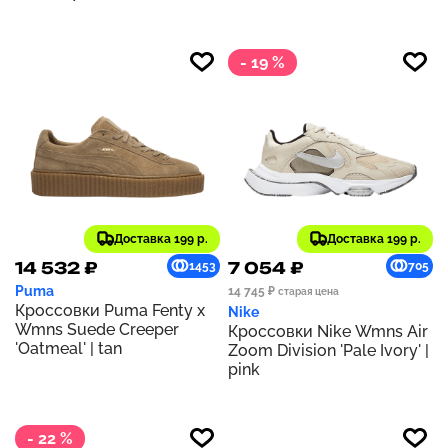
- 19 %
Доставка 199 р.
Доставка 199 р.
14 532 ₽
7 054 ₽
1453
705
Puma
14 745 ₽
старая цена
Кроссовки Puma Fenty x
Nike
Wmns Suede Creeper
Кроссовки Nike Wmns Air
'Oatmeal' | tan
Zoom Division 'Pale Ivory' |
pink
- 22 %