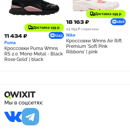
Доставка 199 р.
18 163 ₽
1816
Доставка 199 р.
23 059 ₽
старая цена
Nike
11 434 ₽
1143
Кроссовки Wmns Air Rift
Puma
Premium 'Soft Pink
Кроссовки Puma Wmns
Ribbons' | pink
RS 2.0 'Mono Metal - Black
Rose Gold' | black
Мы в соцсетях: