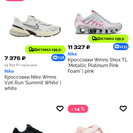
Доставка 199 р.
11 327 ₽
1133
Доставка 199 р.
Nike
7 375 ₽
738
Кроссовки Wmns Shox TL
'Metallic Platinum Pink
14 852 ₽
старая цена
Foam' | pink
Nike
Кроссовки Nike Wmns
V2K Run 'Summit White' |
white
- 14 %