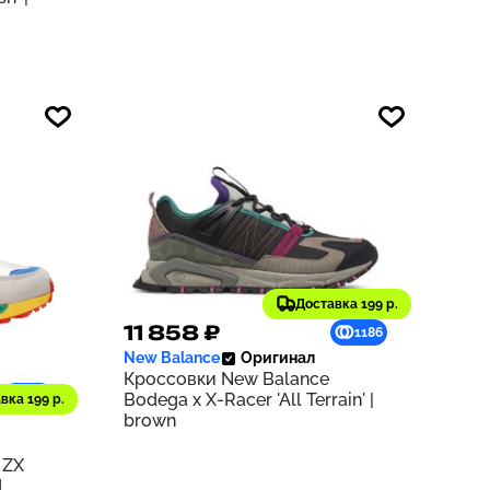
Доставка 199 р.
11 858 ₽
1186
New Balance
Оригинал
Кроссовки New Balance
932
Bodega x X-Racer 'All Terrain' |
вка 199 р.
brown
 ZX
d