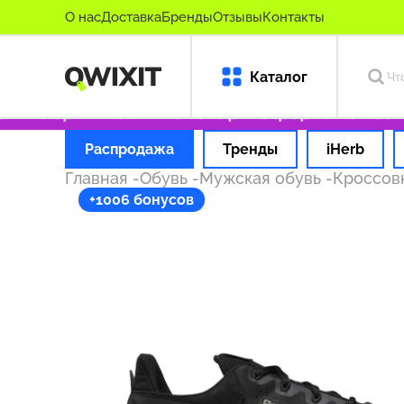
О нас
Доставка
Бренды
Отзывы
Контакты
Каталог
ько оригинальные товары
Оформляем заказ 
Распродажа
Тренды
iHerb
Главная
-
Обувь
-
Мужская обувь
-
Кроссов
+1006 бонусов