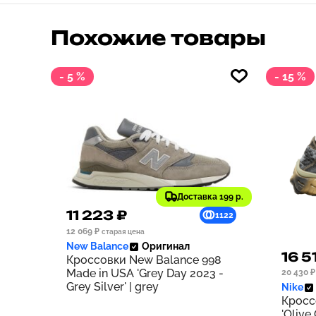
Похожие товары
- 5 %
- 15 %
Доставка 199 р.
11 223 ₽
1122
12 069 ₽
старая цена
New Balance
Оригинал
16 5
Кроссовки New Balance 998
Made in USA 'Grey Day 2023 -
20 430 ₽
Grey Silver' | grey
Nike
Кросс
'Olive