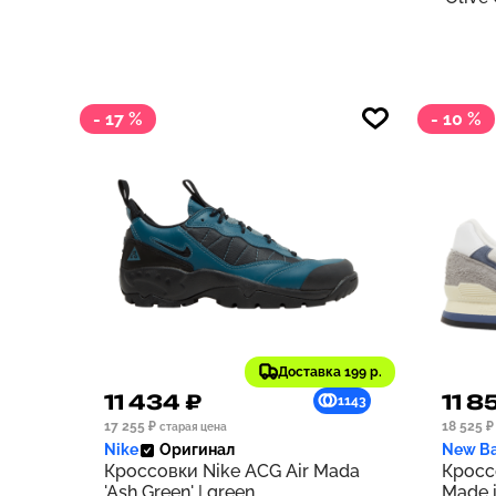
- 17 %
- 10 %
Доставка 199 р.
11 434 ₽
11 8
1143
17 255 ₽
18 525 ₽
старая цена
Nike
Оригинал
New Ba
Кроссовки Nike ACG Air Mada
Кросс
'Ash Green' | green
Made i