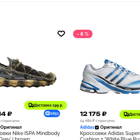
- 8 %
Доставка 199 р.
14 ₽
12 175 ₽
1651
Доста
14 080 ₽
старая цена
старая цена
Оригинал
Adidas
Оригинал
овки Nike ISPA Mindbody
Кроссовки Adidas Supe
 Grey' | brown
Cushion 7 'White Blue Rus