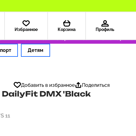
Избранное
Корзина
Профиль
А — 199 ₽
Только оригинальные товары
Офо
порт
Детям
Добавить в избранное
Поделиться
DailyFit DMX 'Black
S 11