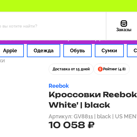
Заказы
за 1 час
Оплата картой РФ
Доставка из СШ
Apple
Одежда
Обувь
Сумки
С
ки
Доставка от 15 дней
Рейтинг (4.8)
Reebok
Кроссовки Reebok 
White' | black
Артикул: GV8811 | black | US MEN'
10 058 ₽