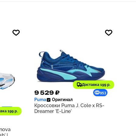
Доставка 199 р.
9 529 ₽
953
Puma
Оригинал
Кроссовки Puma J. Cole x RS-
1218
Dreamer 'E-Line'
вка 199 р.
rnova
h' |