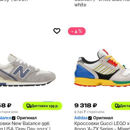
white
- 4 %
58 ₽
9 318 ₽
1186
Доставка 199 р.
Доста
9 741 ₽
старая цена
старая цена
lance
Оригинал
Adidas
Оригинал
овки New Balance 996
Кроссовки Gucci LEGO x
n USA 'Grey Day 2023' |
8000 'A-ZX Series - Mixe