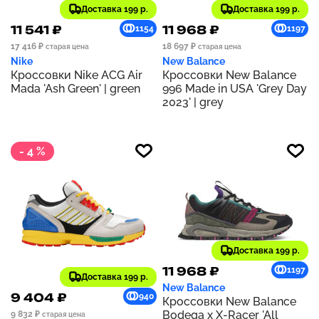
Доставка 199 р.
Доставка 199 р.
11 541 ₽
11 968 ₽
1154
1197
17 416 ₽
18 697 ₽
старая цена
старая цена
Nike
New Balance
Кроссовки Nike ACG Air
Кроссовки New Balance
Mada 'Ash Green' | green
996 Made in USA 'Grey Day
2023' | grey
- 4 %
Доставка 199 р.
11 968 ₽
1197
Доставка 199 р.
New Balance
9 404 ₽
940
Кроссовки New Balance
Bodega x X-Racer 'All
9 832 ₽
старая цена