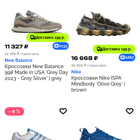
Доставка 199 р.
11 327 ₽
1133
Доставка 199 р.
12 182 ₽
старая цена
16 668 ₽
1667
New Balance
20 620 ₽
Кроссовки New Balance
старая цена
998 Made in USA 'Grey Day
Nike
Кроссовки Nike ISPA
2023 - Grey Silver' | grey
Mindbody 'Olive Grey' |
brown
- 8 %