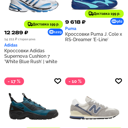
Доставка 199 р.
9 618 ₽
962
Доставка 199 р.
Puma
12 289 ₽
1229
Кроссовки Puma J. Cole x
RS-Dreamer 'E-Line'
14 211 ₽
старая цена
Adidas
Кроссовки Adidas
Supernova Cushion 7
'White Blue Rush' | white
- 17 %
- 10 %