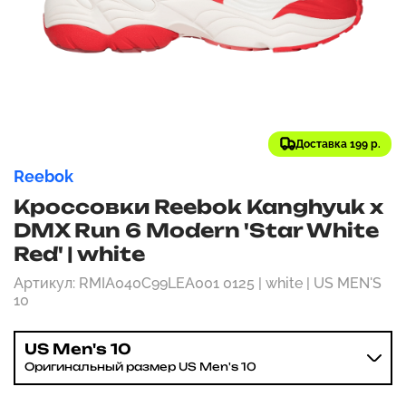
Доставка 199 р.
Reebok
Кроссовки Reebok Kanghyuk x
DMX Run 6 Modern 'Star White
Red' | white
Артикул: RMIA040C99LEA001 0125 | white | US MEN'S
10
US Men's 10
Оригинальный размер US Men's 10