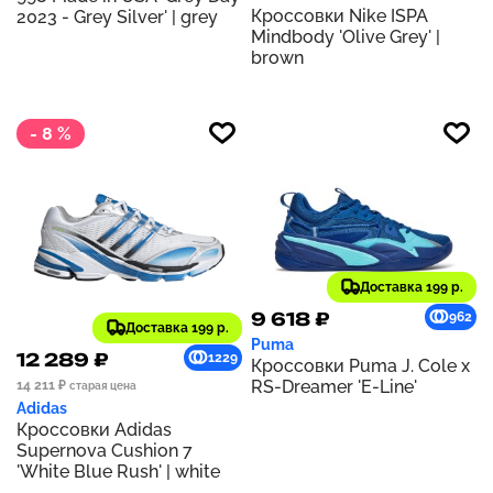
Кроссовки Nike ISPA
2023 - Grey Silver' | grey
Mindbody 'Olive Grey' |
brown
- 8 %
Доставка 199 р.
9 618 ₽
962
Доставка 199 р.
Puma
12 289 ₽
1229
Кроссовки Puma J. Cole x
RS-Dreamer 'E-Line'
14 211 ₽
старая цена
Adidas
Кроссовки Adidas
Supernova Cushion 7
'White Blue Rush' | white