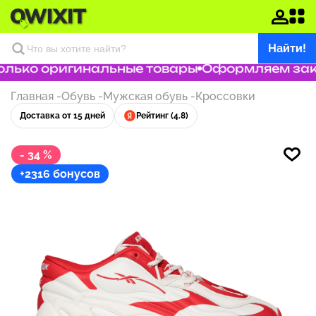
Найти!
ько оригинальные товары
Оформляем заказ 
Главная
-
Обувь
-
Мужская обувь
-
Кроссовки
Доставка от 15 дней
Рейтинг (4.8)
- 34 %
+2316 бонусов