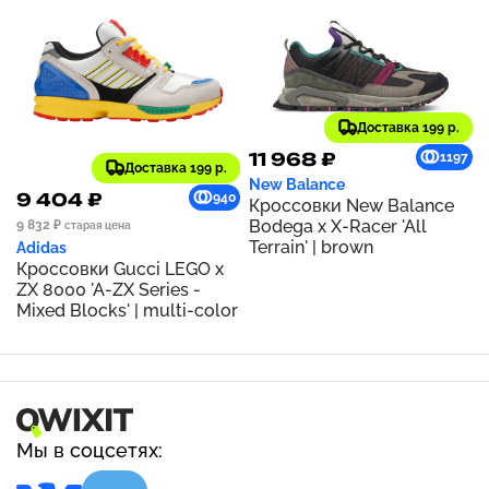
Доставка 199 р.
11 968 ₽
1197
Доставка 199 р.
New Balance
9 404 ₽
940
Кроссовки New Balance
Bodega x X-Racer 'All
9 832 ₽
старая цена
Terrain' | brown
Adidas
Кроссовки Gucci LEGO x
ZX 8000 'A-ZX Series -
Mixed Blocks' | multi-color
Мы в соцсетях: