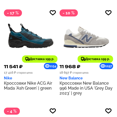
- 17 %
- 10 %
Доставка 199 р.
Доставка 199 р.
11 541 ₽
11 968 ₽
1154
1197
17 416 ₽
18 697 ₽
старая цена
старая цена
Nike
New Balance
Кроссовки Nike ACG Air
Кроссовки New Balance
Mada 'Ash Green' | green
996 Made in USA 'Grey Day
2023' | grey
- 4 %