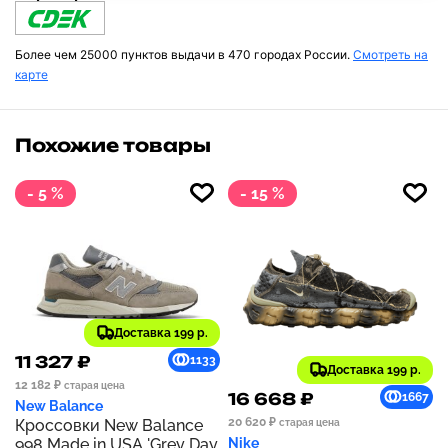
Более чем 25000 пунктов выдачи в 470 городах России.
Смотреть на
карте
Похожие товары
- 5 %
- 15 %
Доставка 199 р.
11 327 ₽
1133
Доставка 199 р.
12 182 ₽
старая цена
16 668 ₽
1667
New Balance
20 620 ₽
Кроссовки New Balance
старая цена
998 Made in USA 'Grey Day
Nike