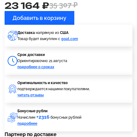
23 164 ₽
35 307 ₽
Добавить в корзину
Доставка
напрямую из
США
Товар будет выкуплен с
goat.com
Cрок доставки
Ориентировочно: 21 августа
подробнее о сроках
Оригинальность и качество
подтверждается нашими покупателями,
читать отзывы
Бонусные рубли
+2316
Начислим
бонусных рублей
подробнее
Партнер по доставке