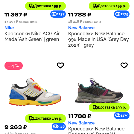
Доставка 199 р.
Доставка 199 р.
11 367 ₽
11 788 ₽
1137
1179
17 153 ₽
18 416 ₽
старая цена
старая цена
Nike
New Balance
Кроссовки Nike ACG Air
Кроссовки New Balance
Mada 'Ash Green' | green
996 Made in USA 'Grey Day
2023' | grey
- 4 %
Доставка 199 р.
11 788 ₽
1179
Доставка 199 р.
New Balance
9 263 ₽
926
Кроссовки New Balance