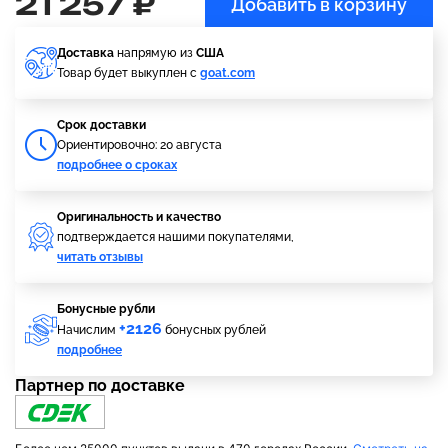
21 257 ₽
Добавить в корзину
Доставка
напрямую из
США
Товар будет выкуплен с
goat.com
Cрок доставки
Ориентировочно: 20 августа
подробнее о сроках
Оригинальность и качество
подтверждается нашими покупателями,
читать отзывы
Бонусные рубли
+2126
Начислим
бонусных рублей
подробнее
Партнер по доставке