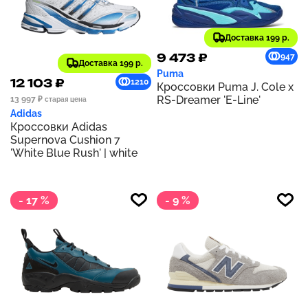
Доставка 199 р.
9 473 ₽
947
Доставка 199 р.
Puma
12 103 ₽
1210
Кроссовки Puma J. Cole x
RS-Dreamer 'E-Line'
13 997 ₽
старая цена
Adidas
Кроссовки Adidas
Supernova Cushion 7
'White Blue Rush' | white
- 17 %
- 9 %