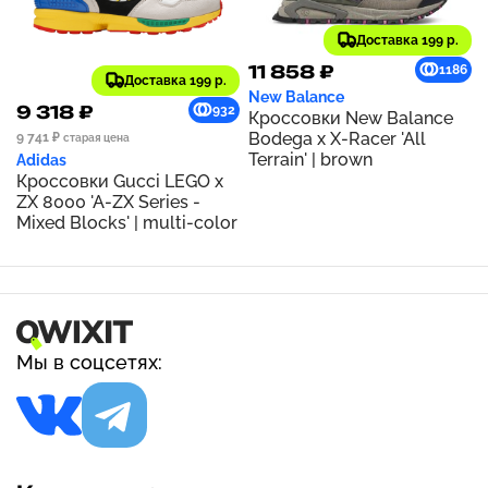
Доставка 199 р.
11 858 ₽
1186
Доставка 199 р.
New Balance
9 318 ₽
932
Кроссовки New Balance
Bodega x X-Racer 'All
9 741 ₽
старая цена
Terrain' | brown
Adidas
Кроссовки Gucci LEGO x
ZX 8000 'A-ZX Series -
Mixed Blocks' | multi-color
Мы в соцсетях: