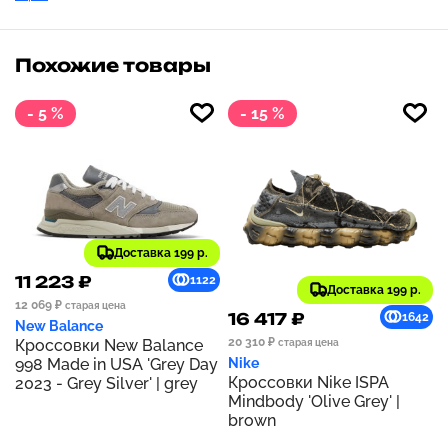
Похожие товары
- 5 %
- 15 %
Доставка 199 р.
11 223 ₽
1122
Доставка 199 р.
12 069 ₽
старая цена
16 417 ₽
1642
New Balance
20 310 ₽
Кроссовки New Balance
старая цена
998 Made in USA 'Grey Day
Nike
Кроссовки Nike ISPA
2023 - Grey Silver' | grey
Mindbody 'Olive Grey' |
brown