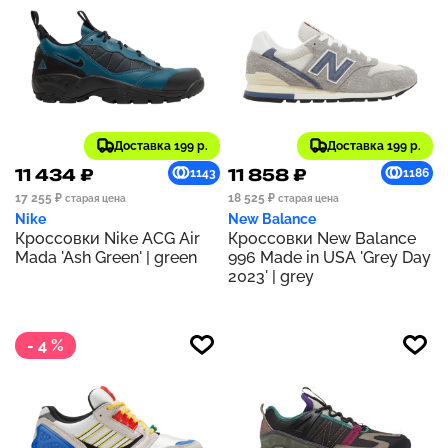
Доставка 199 р.
Доставка 199 р.
11 434 ₽
11 858 ₽
1143
1186
17 255 ₽
18 525 ₽
старая цена
старая цена
Nike
New Balance
Кроссовки Nike ACG Air
Кроссовки New Balance
Mada 'Ash Green' | green
996 Made in USA 'Grey Day
2023' | grey
- 4 %