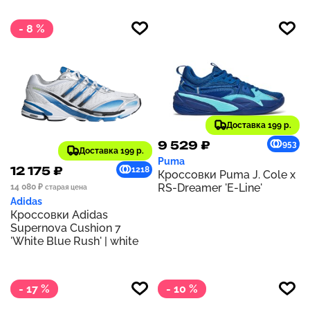
- 8 %
Доставка 199 р.
9 529 ₽
953
Доставка 199 р.
Puma
12 175 ₽
1218
Кроссовки Puma J. Cole x
RS-Dreamer 'E-Line'
14 080 ₽
старая цена
Adidas
Кроссовки Adidas
Supernova Cushion 7
'White Blue Rush' | white
- 17 %
- 10 %