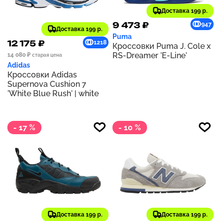
Доставка 199 р.
9 473 ₽
947
Доставка 199 р.
Puma
12 175 ₽
1218
Кроссовки Puma J. Cole x
RS-Dreamer 'E-Line'
14 080 ₽
старая цена
Adidas
Кроссовки Adidas
Supernova Cushion 7
'White Blue Rush' | white
- 17 %
- 10 %
Доставка 199 р.
Доставка 199 р.