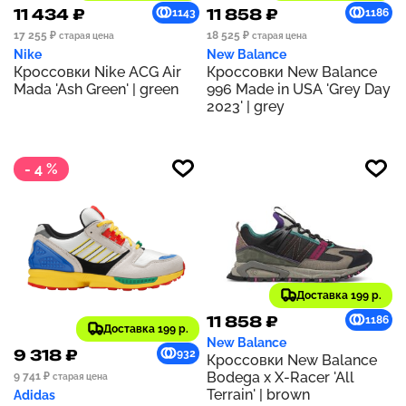
11 434 ₽
11 858 ₽
1143
1186
17 255 ₽
18 525 ₽
старая цена
старая цена
Nike
New Balance
Кроссовки Nike ACG Air
Кроссовки New Balance
Mada 'Ash Green' | green
996 Made in USA 'Grey Day
2023' | grey
- 4 %
Доставка 199 р.
11 858 ₽
1186
Доставка 199 р.
New Balance
9 318 ₽
932
Кроссовки New Balance
Bodega x X-Racer 'All
9 741 ₽
старая цена
Terrain' | brown
Adidas