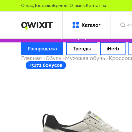
О нас
Доставка
Бренды
Отзывы
Контакты
Каталог
оригинальные товары
Оформляем заказ за 1
Распродажа
Тренды
iHerb
Главная
-
Обувь
-
Мужская обувь
-
Кроссов
+3172 бонусов