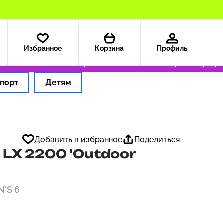
Избранное
Корзина
Профиль
199 ₽
Только оригинальные товары
Оформля
порт
Детям
Добавить в избранное
Поделиться
LX 2200 'Outdoor
N'S 6