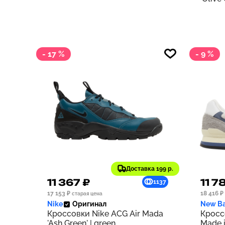
- 17 %
- 9 %
Доставка 199 р.
11 367 ₽
11 7
1137
17 153 ₽
18 416 ₽
старая цена
Nike
Оригинал
New Ba
Кроссовки Nike ACG Air Mada
Кросс
'Ash Green' | green
Made i