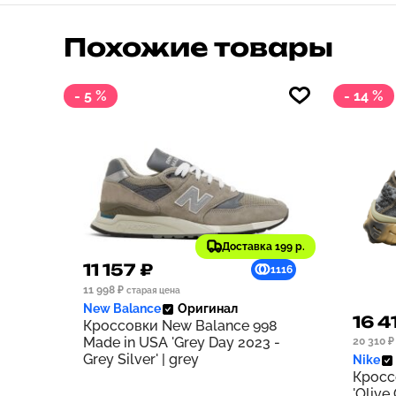
Похожие товары
- 5 %
- 14 %
Доставка 199 р.
11 157 ₽
1116
11 998 ₽
старая цена
New Balance
Оригинал
16 4
Кроссовки New Balance 998
Made in USA 'Grey Day 2023 -
20 310 ₽
Grey Silver' | grey
Nike
Кросс
'Olive