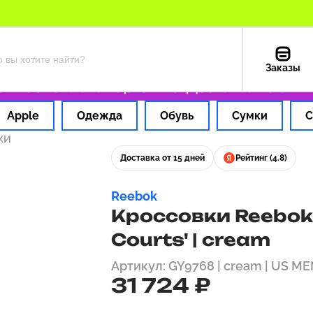
Заказы
 час
Оплата картой РФ
Доставка из США — 
Apple
Одежда
Обувь
Сумки
С
ки
Доставка от 15 дней
Рейтинг (4.8)
Reebok
Кроссовки Reebok 
Courts' | cream
Артикул: GY9768 | cream | US ME
31 724 ₽