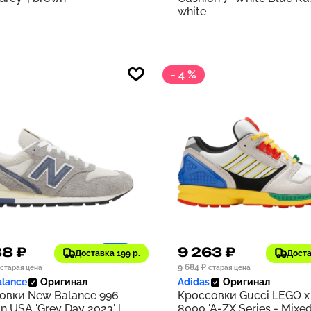
white
- 4 %
88 ₽
9 263 ₽
1179
Доставка 199 р.
Доста
9 684 ₽
старая цена
старая цена
lance
Оригинал
Adidas
Оригинал
овки New Balance 996
Кроссовки Gucci LEGO x
n USA 'Grey Day 2023' |
8000 'A-ZX Series - Mixe