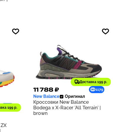
Доставка 199 р.
11 788 ₽
1179
New Balance
Оригинал
Кроссовки New Balance
926
Bodega x X-Racer 'All Terrain' |
вка 199 р.
brown
 ZX
d