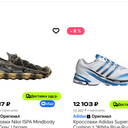
- 8 %
Доставка 199 р.
17 ₽
12 103 ₽
1642
Доста
13 997 ₽
старая цена
старая цена
Оригинал
Adidas
Оригинал
овки Nike ISPA Mindbody
Кроссовки Adidas Supe
 Grey' | brown
Cushion 7 'White Blue Rus