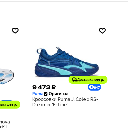
Доставка 199 р.
9 473 ₽
947
Puma
Оригинал
Кроссовки Puma J. Cole x RS-
1210
Dreamer 'E-Line'
вка 199 р.
rnova
h' |