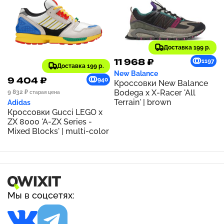
Доставка 199 р.
11 968 ₽
1197
Доставка 199 р.
New Balance
9 404 ₽
940
Кроссовки New Balance
Bodega x X-Racer 'All
9 832 ₽
старая цена
Terrain' | brown
Adidas
Кроссовки Gucci LEGO x
ZX 8000 'A-ZX Series -
Mixed Blocks' | multi-color
Мы в соцсетях: