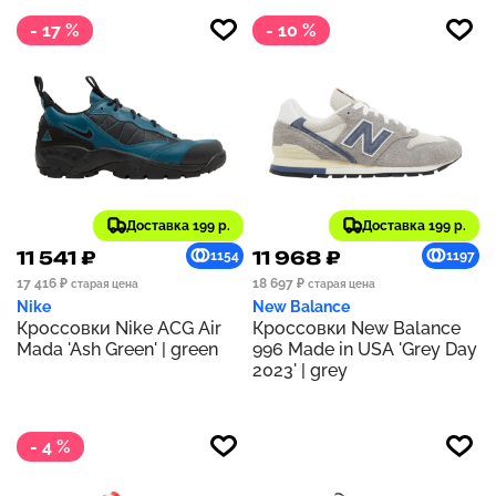
- 17 %
- 10 %
Доставка 199 р.
Доставка 199 р.
11 541 ₽
11 968 ₽
1154
1197
17 416 ₽
18 697 ₽
старая цена
старая цена
Nike
New Balance
Кроссовки Nike ACG Air
Кроссовки New Balance
Mada 'Ash Green' | green
996 Made in USA 'Grey Day
2023' | grey
- 4 %