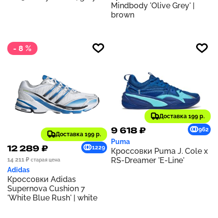
Mindbody 'Olive Grey' |
brown
- 8 %
Доставка 199 р.
9 618 ₽
962
Доставка 199 р.
Puma
12 289 ₽
1229
Кроссовки Puma J. Cole x
RS-Dreamer 'E-Line'
14 211 ₽
старая цена
Adidas
Кроссовки Adidas
Supernova Cushion 7
'White Blue Rush' | white