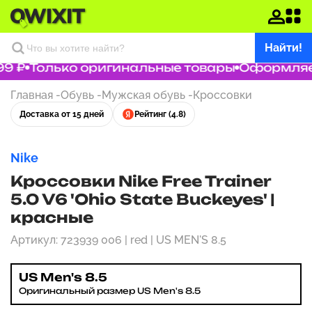
Найти!
9 ₽
Только оригинальные товары
Оформляем 
Главная
-
Обувь
-
Мужская обувь
-
Кроссовки
Доставка от 15 дней
Рейтинг (4.8)
Nike
Кроссовки Nike Free Trainer
5.0 V6 'Ohio State Buckeyes' |
красные
Артикул: 723939 006 | red | US MEN'S 8.5
US Men's 8.5
Оригинальный размер US Men's 8.5