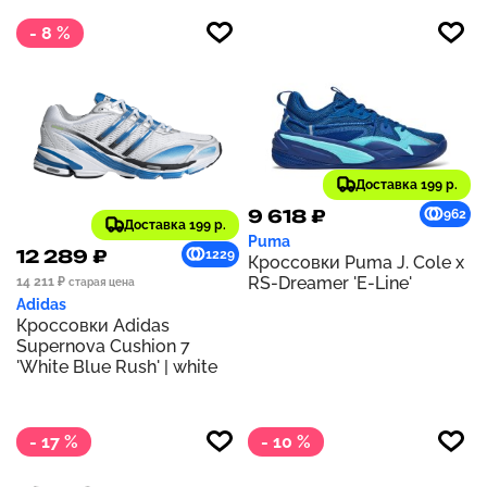
- 8 %
Доставка 199 р.
9 618 ₽
962
Доставка 199 р.
Puma
12 289 ₽
1229
Кроссовки Puma J. Cole x
RS-Dreamer 'E-Line'
14 211 ₽
старая цена
Adidas
Кроссовки Adidas
Supernova Cushion 7
'White Blue Rush' | white
- 17 %
- 10 %