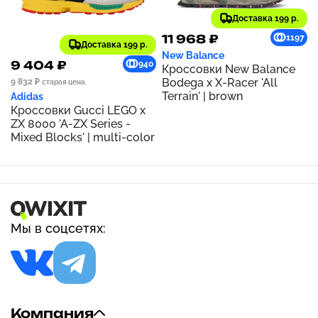
Доставка 199 р.
11 968 ₽
1197
Доставка 199 р.
New Balance
9 404 ₽
940
Кроссовки New Balance
Bodega x X-Racer 'All
9 832 ₽
старая цена
Terrain' | brown
Adidas
Кроссовки Gucci LEGO x
ZX 8000 'A-ZX Series -
Mixed Blocks' | multi-color
Мы в соцсетях:
Компания