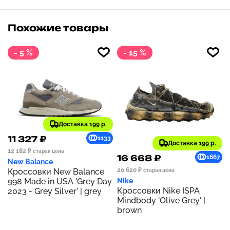
Похожие товары
- 5 %
- 15 %
Доставка 199 р.
11 327 ₽
1133
Доставка 199 р.
12 182 ₽
старая цена
16 668 ₽
1667
New Balance
20 620 ₽
Кроссовки New Balance
старая цена
998 Made in USA 'Grey Day
Nike
Кроссовки Nike ISPA
2023 - Grey Silver' | grey
Mindbody 'Olive Grey' |
brown