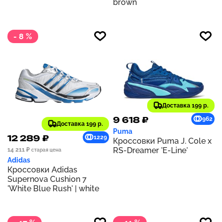
brown
- 8 %
Доставка 199 р.
9 618 ₽
962
Доставка 199 р.
Puma
12 289 ₽
1229
Кроссовки Puma J. Cole x
RS-Dreamer 'E-Line'
14 211 ₽
старая цена
Adidas
Кроссовки Adidas
Supernova Cushion 7
'White Blue Rush' | white