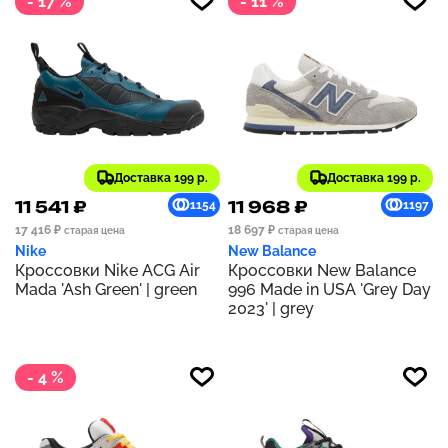
- 17 %
- 11 %
Доставка 199 р.
Доставка 199 р.
11 541 ₽
11 968 ₽
1154
1197
17 416 ₽
18 697 ₽
старая цена
старая цена
Nike
New Balance
Кроссовки Nike ACG Air
Кроссовки New Balance
Mada 'Ash Green' | green
996 Made in USA 'Grey Day
2023' | grey
- 4 %