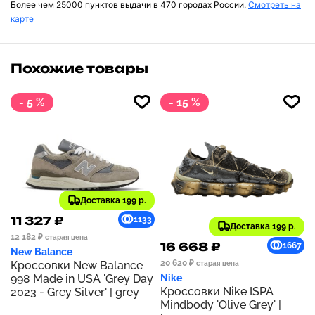
Более чем 25000 пунктов выдачи в 470 городах России.
Смотреть на
карте
Похожие товары
- 5 %
- 15 %
Доставка 199 р.
11 327 ₽
1133
Доставка 199 р.
12 182 ₽
старая цена
16 668 ₽
1667
New Balance
20 620 ₽
Кроссовки New Balance
старая цена
998 Made in USA 'Grey Day
Nike
Кроссовки Nike ISPA
2023 - Grey Silver' | grey
Mindbody 'Olive Grey' |