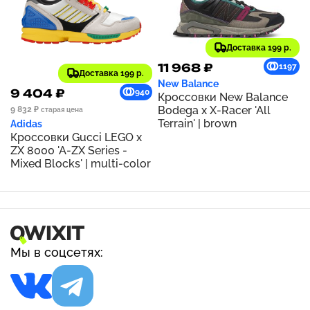
Доставка 199 р.
11 968 ₽
1197
Доставка 199 р.
New Balance
9 404 ₽
940
Кроссовки New Balance
Bodega x X-Racer 'All
9 832 ₽
старая цена
Terrain' | brown
Adidas
Кроссовки Gucci LEGO x
ZX 8000 'A-ZX Series -
Mixed Blocks' | multi-color
Мы в соцсетях: