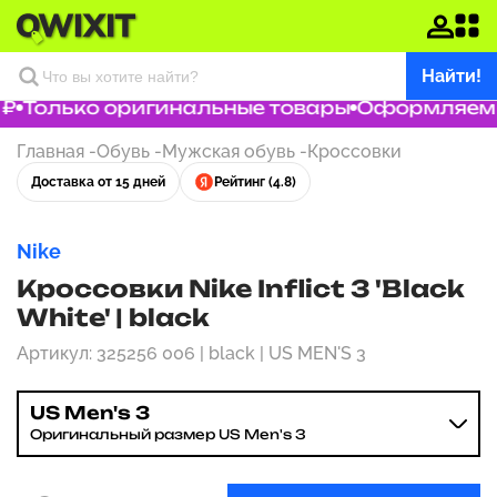
Найти!
₽
Только оригинальные товары
Оформляем за
Главная
-
Обувь
-
Мужская обувь
-
Кроссовки
Доставка от 15 дней
Рейтинг (4.8)
Nike
Кроссовки Nike Inflict 3 'Black
White' | black
Артикул: 325256 006 | black | US MEN'S 3
US Men's 3
Оригинальный размер US Men's 3