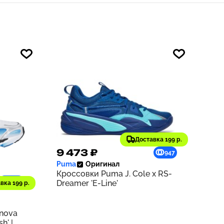
Доставка 199 р.
9 473 ₽
947
Puma
Оригинал
Кроссовки Puma J. Cole x RS-
1218
Dreamer 'E-Line'
вка 199 р.
rnova
h' |