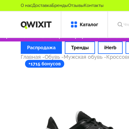
О нас
Доставка
Бренды
Отзывы
Контакты
Каталог
оригинальные товары
Оформляем заказ за 1 
Распродажа
Тренды
iHerb
Главная
-
Обувь
-
Мужская обувь
-
Кроссов
+1715 бонусов