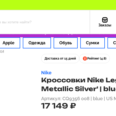
Заказы
час
Оплата картой РФ
Доставка из США — 
Apple
Одежда
Обувь
Сумки
С
ки
Доставка от 15 дней
Рейтинг (4.8)
Nike
Кроссовки Nike Leg
Metallic Silver' | bl
Артикул: CQ9356 008 | blue | US 
17 149 ₽