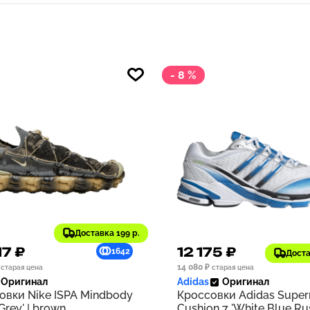
- 8 %
Доставка 199 р.
17 ₽
12 175 ₽
1642
Доста
14 080 ₽
старая цена
старая цена
Оригинал
Adidas
Оригинал
овки Nike ISPA Mindbody
Кроссовки Adidas Supe
 Grey' | brown
Cushion 7 'White Blue Rus