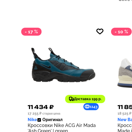
- 17 %
- 10 %
Доставка 199 р.
11 434 ₽
11 8
1143
17 255 ₽
18 525 ₽
старая цена
Nike
Оригинал
New Ba
Кроссовки Nike ACG Air Mada
Кросс
'Ash Green' | green
Made i