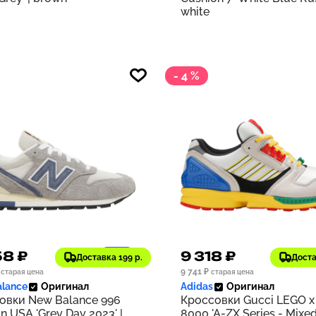
white
- 4 %
58 ₽
9 318 ₽
1186
Доставка 199 р.
Доста
9 741 ₽
старая цена
старая цена
lance
Оригинал
Adidas
Оригинал
овки New Balance 996
Кроссовки Gucci LEGO x
n USA 'Grey Day 2023' |
8000 'A-ZX Series - Mixe