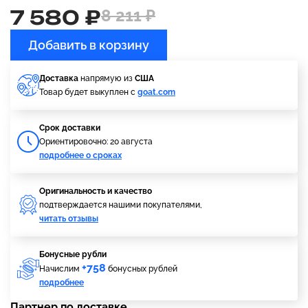
7 580 ₽
8 211 ₽
Добавить в корзину
Доставка
напрямую из
США
Товар будет выкуплен с
goat.com
Cрок доставки
Ориентировочно: 20 августа
подробнее о сроках
Оригинальность и качество
подтверждается нашими покупателями,
читать отзывы
Бонусные рубли
+758
Начислим
бонусных рублей
подробнее
Партнер по доставке