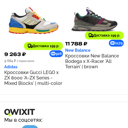
Доставка 199 р.
11 788 ₽
1179
Доставка 199 р.
New Balance
9 263 ₽
926
Кроссовки New Balance
Bodega x X-Racer 'All
9 684 ₽
старая цена
Terrain' | brown
Adidas
Кроссовки Gucci LEGO x
ZX 8000 'A-ZX Series -
Mixed Blocks' | multi-color
Мы в соцсетях: