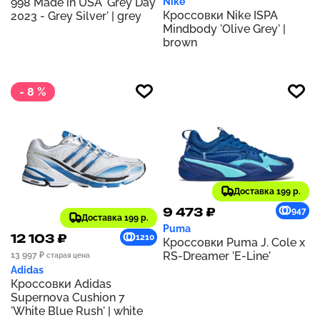
998 Made in USA 'Grey Day
Nike
Кроссовки Nike ISPA
2023 - Grey Silver' | grey
Mindbody 'Olive Grey' |
brown
- 8 %
Доставка 199 р.
9 473 ₽
947
Доставка 199 р.
Puma
12 103 ₽
1210
Кроссовки Puma J. Cole x
RS-Dreamer 'E-Line'
13 997 ₽
старая цена
Adidas
Кроссовки Adidas
Supernova Cushion 7
'White Blue Rush' | white