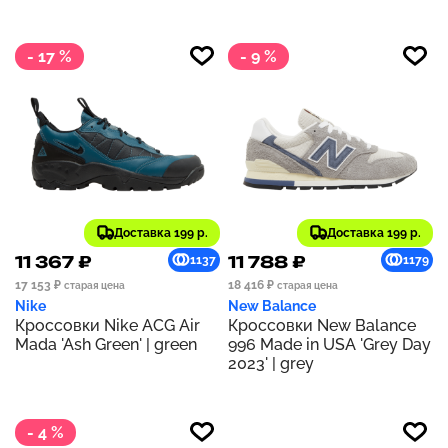
- 17 %
- 9 %
Доставка 199 р.
Доставка 199 р.
11 367 ₽
11 788 ₽
1137
1179
17 153 ₽
18 416 ₽
старая цена
старая цена
Nike
New Balance
Кроссовки Nike ACG Air
Кроссовки New Balance
Mada 'Ash Green' | green
996 Made in USA 'Grey Day
2023' | grey
- 4 %