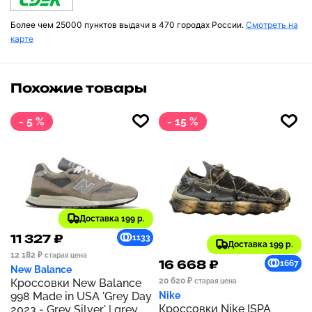
Более чем 25000 пунктов выдачи в 470 городах России.
Смотреть на
карте
Похожие товары
- 5 %
- 15 %
Доставка 199 р.
11 327 ₽
1133
Доставка 199 р.
12 182 ₽
старая цена
16 668 ₽
1667
New Balance
20 620 ₽
Кроссовки New Balance
старая цена
998 Made in USA 'Grey Day
Nike
Кроссовки Nike ISPA
2023 - Grey Silver' | grey