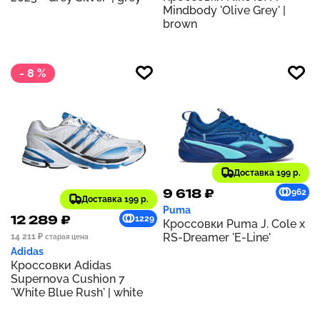
Mindbody 'Olive Grey' |
brown
- 8 %
Доставка 199 р.
9 618 ₽
962
Доставка 199 р.
Puma
12 289 ₽
1229
Кроссовки Puma J. Cole x
RS-Dreamer 'E-Line'
14 211 ₽
старая цена
Adidas
Кроссовки Adidas
Supernova Cushion 7
'White Blue Rush' | white