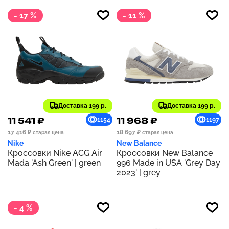
- 17 %
- 11 %
Доставка 199 р.
Доставка 199 р.
11 541 ₽
11 968 ₽
1154
1197
17 416 ₽
18 697 ₽
старая цена
старая цена
Nike
New Balance
Кроссовки Nike ACG Air
Кроссовки New Balance
Mada 'Ash Green' | green
996 Made in USA 'Grey Day
2023' | grey
- 4 %