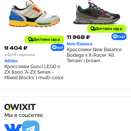
Доставка 199 р.
11 968 ₽
1197
Доставка 199 р.
New Balance
9 404 ₽
940
Кроссовки New Balance
Bodega x X-Racer 'All
9 832 ₽
старая цена
Terrain' | brown
Adidas
Кроссовки Gucci LEGO x
ZX 8000 'A-ZX Series -
Mixed Blocks' | multi-color
Мы в соцсетях: