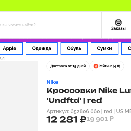
Заказы
аказ за 1 час
Оплата картой РФ
Доставка 
Apple
Одежда
Обувь
Сумки
С
ки
Доставка от 15 дней
Рейтинг (4.8)
Nike
Кроссовки Nike Lun
'Undftd' | red
Артикул: 652806 660 | red | US ME
12 281 ₽
19 901 ₽