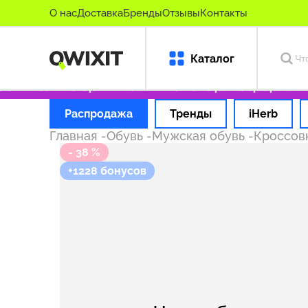
О нас
Доставка
Бренды
Отзывы
Контакты
Каталог
 ₽
Только оригинальные товары
Оформляем з
Распродажа
Тренды
iHerb
Главная
-
Обувь
-
Мужская обувь
-
Кроссов
- 38 %
+1228 бонусов