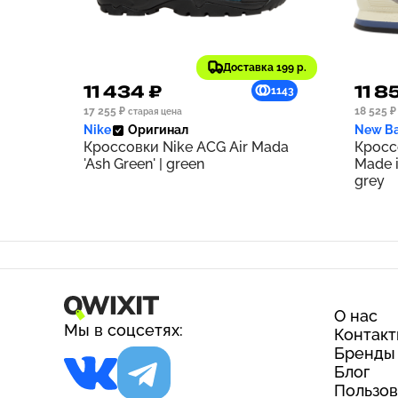
Доставка 199 р.
11 434 ₽
11 8
1143
17 255 ₽
18 525 ₽
старая цена
Nike
Оригинал
New Ba
Кроссовки Nike ACG Air Mada
Кросс
'Ash Green' | green
Made i
grey
О нас
Мы в соцсетях:
Контак
Бренды
Блог
Пользов