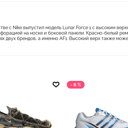
ве с Nike выпустил модель Lunar Force 1 с высоким верхо
рфорацией на носке и боковой панели. Красно-белый ре
иях двух брендов, а именно AF1. Высокий верх также мож
- 8 %