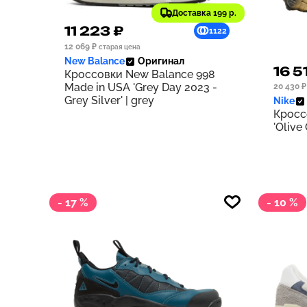
Доставка 199 р.
11 223 ₽
1122
12 069 ₽
старая цена
New Balance
Оригинал
16 5
Кроссовки New Balance 998
Made in USA 'Grey Day 2023 -
20 430 ₽
Grey Silver' | grey
Nike
Кросс
'Olive
- 17 %
- 10 %