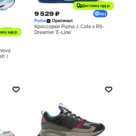
Доставка 199 р.
9 529 ₽
953
Puma
Оригинал
Кроссовки Puma J. Cole x RS-
1218
Dreamer 'E-Line'
вка 199 р.
rnova
h' |