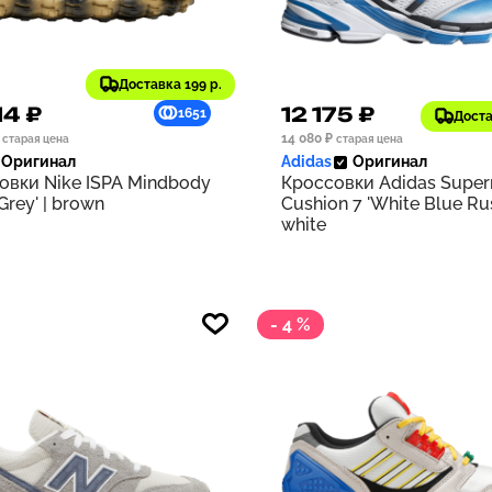
Доставка 199 р.
14 ₽
12 175 ₽
1651
Доста
14 080 ₽
старая цена
старая цена
Оригинал
Adidas
Оригинал
овки Nike ISPA Mindbody
Кроссовки Adidas Supe
 Grey' | brown
Cushion 7 'White Blue Rus
white
- 4 %