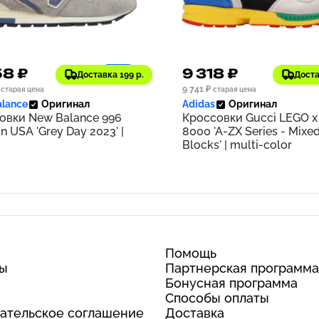
58 ₽
9 318 ₽
1186
Доставка 199 р.
Доста
9 741 ₽
старая цена
старая цена
lance
Оригинал
Adidas
Оригинал
овки New Balance 996
Кроссовки Gucci LEGO x
n USA 'Grey Day 2023' |
8000 'A-ZX Series - Mixe
Blocks' | multi-color
Помощь
ты
Партнерская программа
Бонусная программа
Способы оплаты
ательское соглашение
Доставка