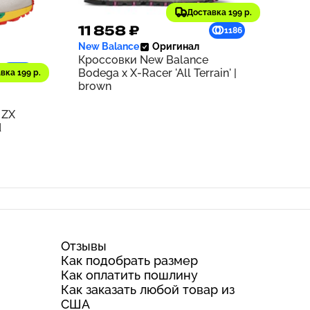
Доставка 199 р.
11 858 ₽
1186
New Balance
Оригинал
Кроссовки New Balance
932
Bodega x X-Racer 'All Terrain' |
вка 199 р.
brown
 ZX
d
Отзывы
Как подобрать размер
Как оплатить пошлину
Как заказать любой товар из
США