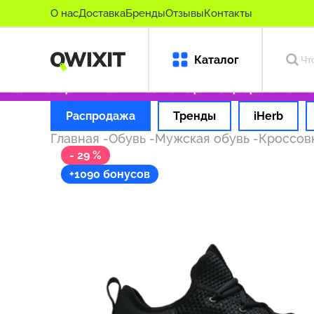
О нас
Доставка
Бренды
Отзывы
Контакты
Каталог
олько оригинальные товары
Оформляем заказ
Распродажа
Тренды
iHerb
Главная
-
Обувь
-
Мужская обувь
-
Кроссов
- 29 %
+1090 бонусов