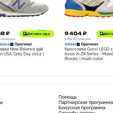
68 ₽
9 404 ₽
1197
Доставка 199 р.
Доста
9 832 ₽
старая цена
старая цена
lance
Оригинал
Adidas
Оригинал
овки New Balance 996
Кроссовки Gucci LEGO x
n USA 'Grey Day 2023' |
8000 'A-ZX Series - Mixe
Blocks' | multi-color
Помощь
ты
Партнерская программа
Бонусная программа
Способы оплаты