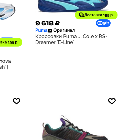
Доставка 199 р.
9 618 ₽
962
Puma
Оригинал
Кроссовки Puma J. Cole x RS-
1229
Dreamer 'E-Line'
вка 199 р.
rnova
h' |