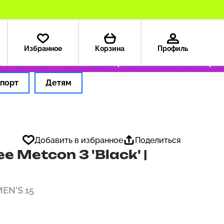
Избранное
Корзина
Профиль
США — 199 ₽
Только оригинальные товары
Оф
порт
Детям
Добавить в избранное
Поделиться
e Metcon 3 'Black' |
MEN'S 15