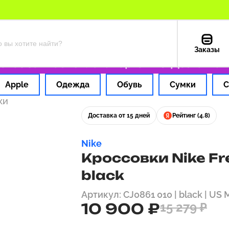
Заказы
 за 1 час
Оплата картой РФ
Доставка из 
Apple
Одежда
Обувь
Сумки
С
ки
Доставка от 15 дней
Рейтинг (4.8)
Nike
Кроссовки Nike Fre
black
Артикул: CJ0861 010 | black | US 
10 900 ₽
15 279 ₽