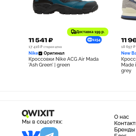
Доставка 199 р.
11 541 ₽
11 9
1154
17 416 ₽
18 697 ₽
старая цена
Nike
Оригинал
New Ba
Кроссовки Nike ACG Air Mada
Кросс
'Ash Green' | green
Made i
grey
О нас
Мы в соцсетях:
Контак
Бренды
Блог