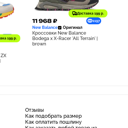
Доставка 199 р.
11 968 ₽
1197
New Balance
Оригинал
Кроссовки New Balance
940
Bodega x X-Racer 'All Terrain' |
вка 199 р.
brown
 ZX
d
Отзывы
Как подобрать размер
Как оплатить пошлину
Как заказать любой товар из