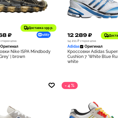
Доставка 199 р.
68 ₽
12 289 ₽
1667
Доста
14 211 ₽
старая цена
старая цена
Оригинал
Adidas
Оригинал
овки Nike ISPA Mindbody
Кроссовки Adidas Supe
 Grey' | brown
Cushion 7 'White Blue Rus
white
- 4 %