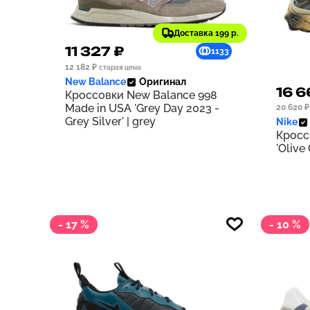
Доставка 199 р.
11 327 ₽
1133
12 182 ₽
старая цена
New Balance
Оригинал
16 6
Кроссовки New Balance 998
Made in USA 'Grey Day 2023 -
20 620 ₽
Grey Silver' | grey
Nike
Кросс
'Olive
- 17 %
- 10 %