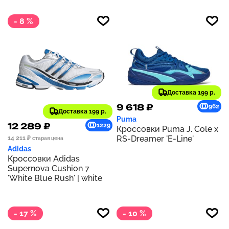
- 8 %
Доставка 199 р.
9 618 ₽
962
Доставка 199 р.
Puma
12 289 ₽
1229
Кроссовки Puma J. Cole x
RS-Dreamer 'E-Line'
14 211 ₽
старая цена
Adidas
Кроссовки Adidas
Supernova Cushion 7
'White Blue Rush' | white
- 17 %
- 10 %