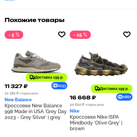
Похожие товары
- 5 %
- 15 %
Доставка 199 р.
11 327 ₽
1133
Доставка 199 р.
12 182 ₽
старая цена
16 668 ₽
1667
New Balance
20 620 ₽
Кроссовки New Balance
старая цена
998 Made in USA 'Grey Day
Nike
Кроссовки Nike ISPA
2023 - Grey Silver' | grey
Mindbody 'Olive Grey' |
brown