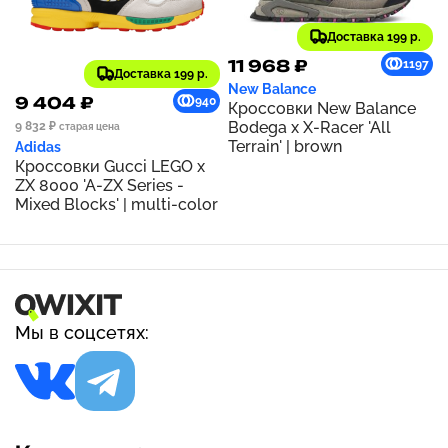
Доставка 199 р.
11 968 ₽
1197
Доставка 199 р.
New Balance
9 404 ₽
940
Кроссовки New Balance
Bodega x X-Racer 'All
9 832 ₽
старая цена
Terrain' | brown
Adidas
Кроссовки Gucci LEGO x
ZX 8000 'A-ZX Series -
Mixed Blocks' | multi-color
Мы в соцсетях: