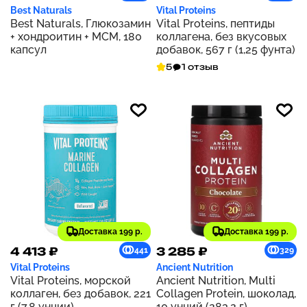
Best Naturals
Vital Proteins
Best Naturals, Глюкозамин
Vital Proteins, пептиды
+ хондроитин + МСМ, 180
коллагена, без вкусовых
капсул
добавок, 567 г (1,25 фунта)
5
1 отзыв
Доставка 199 р.
Доставка 199 р.
4 413 ₽
3 285 ₽
441
329
Vital Proteins
Ancient Nutrition
Vital Proteins, морской
Ancient Nutrition, Multi
коллаген, без добавок, 221
Collagen Protein, шоколад,
г (7,8 унции)
10 унций (283,2 г)