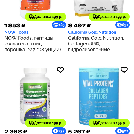
Доставка 199 р.
Доставка 199 р.
1 853 ₽
8 497 ₽
185
850
NOW Foods
California Gold Nutrition
NOW Foods, пептиды
California Gold Nutrition,
коллагена в виде
CollagenUP®,
порошка, 227 г (8 унций)
гидролизованные
пептиды морского
коллагена с
гиалуроновой кислотой и
витамином C, с
нейтральным вкусом, 1 кг
(2,2 фунта)
Доставка 199 р.
Доставка 199 р.
2 368 ₽
5 267 ₽
237
527