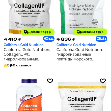
Доставка 199 р.
Доставка 199 р.
4 410 ₽
4 836 ₽
441
484
California Gold Nutrition
California Gold Nutrition
California Gold Nutrition,
California Gold Nutrition,
CollagenUP®,
гидролизованные
гидролизованные
пептиды морского
пептиды морского
коллагена, без добавок,
5
9 отзывов
коллагена с
500 г (17,64 унции)
гиалуроновой кислотой и
витамином C, с
нейтральным вкусом, 464
г (1,02 фунта)