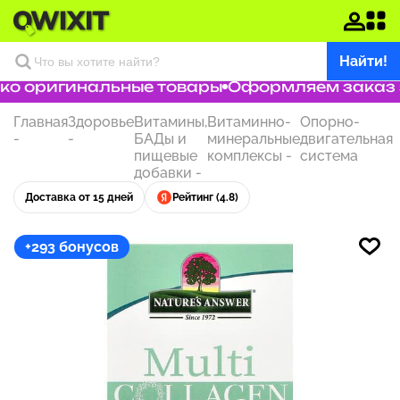
Найти!
о оригинальные товары
Оформляем заказ за
Главная
Здоровье
Витамины,
Витаминно-
Опорно-
-
-
БАДы и
минеральные
двигательная
пищевые
комплексы
-
система
добавки
-
Доставка от 15 дней
Рейтинг (4.8)
+293 бонусов