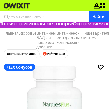
Найти!
олько оригинальные товары
Оформляем зака
Главная
Здоровье
Витамины,
Витаминно-
Пищеварител
-
-
БАДы и
минеральные
система
пищевые
комплексы
-
добавки
-
Доставка от 15 дней
Рейтинг (4.8)
+145 бонусов