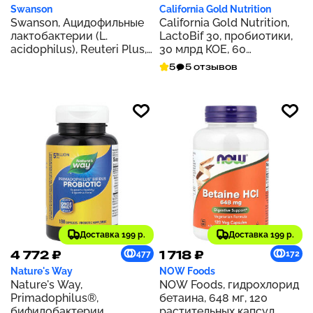
Swanson
California Gold Nutrition
Swanson, Ацидофильные
California Gold Nutrition,
лактобактерии (L.
LactoBif 30, пробиотики,
acidophilus), Reuteri Plus,
30 млрд КОЕ, 60
30 вегетарианских капсул
растительных капсул
5
5 отзывов
для ЭМБО
Доставка 199 р.
Доставка 199 р.
4 772 ₽
1 718 ₽
477
172
Nature's Way
NOW Foods
Nature's Way,
NOW Foods, гидрохлорид
Primadophilus®,
бетаина, 648 мг, 120
бифидобактерии,
растительных капсул