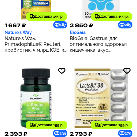
Доставка 199 р.
Доставка 199 р.
1 667 ₽
2 850 ₽
167
285
Nature's Way
BioGaia
Nature's Way,
BioGaia, Gastrus, для
Primadophilus® Reuteri,
оптимального здоровья
пробиотик, 5 млрд КОЕ, 30
кишечника, вкус
капсул
мандарина, 30 таблеток
Доставка 199 р.
Доставка 199 р.
2 393 ₽
2 793 ₽
239
279