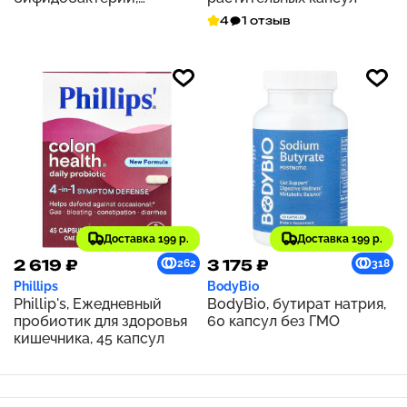
пробиотик, 5 млрд КОЕ,
4
1 отзыв
180 капсул
Доставка 199 р.
Доставка 199 р.
2 619 ₽
3 175 ₽
262
318
Phillips
BodyBio
Phillip's, Ежедневный
BodyBio, бутират натрия,
пробиотик для здоровья
60 капсул без ГМО
кишечника, 45 капсул