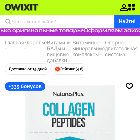
Найти!
ко оригинальные товары
Оформляем заказ з
Главная
Здоровье
Витамины,
Витаминно-
Опорно-
-
-
БАДы и
минеральные
двигательная
пищевые
комплексы
-
система
добавки
-
Доставка от 15 дней
Рейтинг (4.8)
+335 бонусов