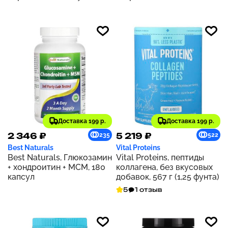
пептиды морского
коллагена с
гиалуроновой кислотой и
витамином C, с
нейтральным вкусом, 1 кг
(2,2 фунта)
Доставка 199 р.
Доставка 199 р.
2 346 ₽
5 219 ₽
235
522
Best Naturals
Vital Proteins
Best Naturals, Глюкозамин
Vital Proteins, пептиды
+ хондроитин + МСМ, 180
коллагена, без вкусовых
капсул
добавок, 567 г (1,25 фунта)
5
1 отзыв