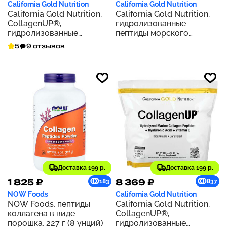
California Gold Nutrition
California Gold Nutrition
California Gold Nutrition,
California Gold Nutrition,
CollagenUP®,
гидролизованные
гидролизованные
пептиды морского
пептиды морского
коллагена, без добавок,
5
9 отзывов
коллагена с
500 г (17,64 унции)
гиалуроновой кислотой и
витамином C, с
нейтральным вкусом, 464
г (1,02 фунта)
Доставка 199 р.
Доставка 199 р.
1 825 ₽
8 369 ₽
183
837
NOW Foods
California Gold Nutrition
NOW Foods, пептиды
California Gold Nutrition,
коллагена в виде
CollagenUP®,
порошка, 227 г (8 унций)
гидролизованные