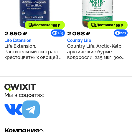
Доставка 199 р.
Доставка 199 р.
2 850 ₽
2 068 ₽
285
207
Life Extension
Country Life
Life Extension,
Country Life, Arctic-Kelp,
Растительный экстракт
арктические бурые
крестоцветных овощей
водоросли, 225 мкг, 300
тройного действия с
таблеток
ресвератролом, 60
вегетарианских капсул
Мы в соцсетях:
Компания