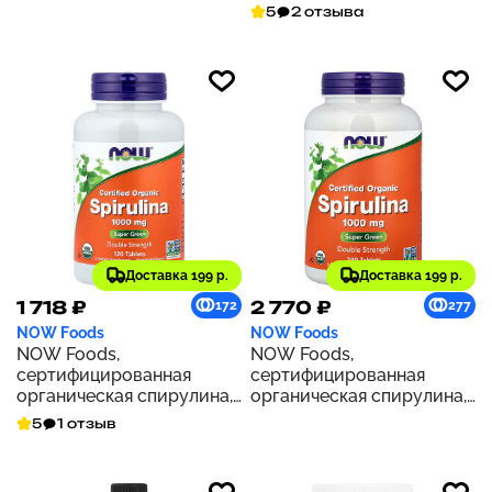
жидк. унций)
5
2 отзыва
Доставка 199 р.
Доставка 199 р.
1 718 ₽
2 770 ₽
172
277
NOW Foods
NOW Foods
NOW Foods,
NOW Foods,
сертифицированная
сертифицированная
органическая спирулина,
органическая спирулина,
двойная сила действия,
1000 мг, 240 таблеток
5
1 отзыв
1000 мг, 120 таблеток