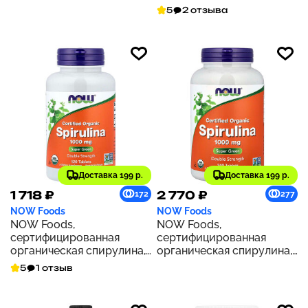
жидк. унций)
5
2 отзыва
Доставка 199 р.
Доставка 199 р.
1 718 ₽
2 770 ₽
172
277
NOW Foods
NOW Foods
NOW Foods,
NOW Foods,
сертифицированная
сертифицированная
органическая спирулина,
органическая спирулина,
двойная сила действия,
1000 мг, 240 таблеток
5
1 отзыв
1000 мг, 120 таблеток