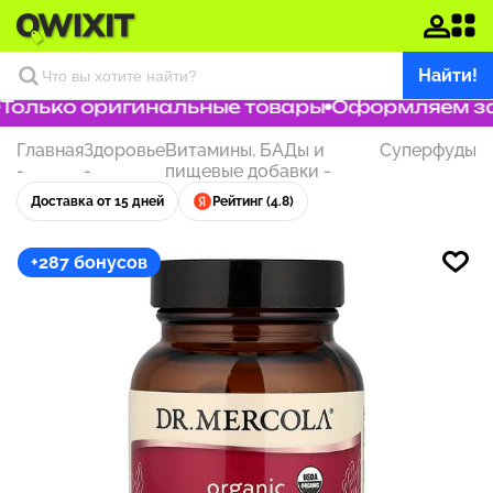
Найти!
олько оригинальные товары
Оформляем зака
Главная
Здоровье
Витамины, БАДы и
Суперфуды
-
-
пищевые добавки
-
Доставка от 15 дней
Рейтинг (4.8)
+287 бонусов