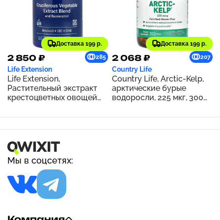
Доставка 199 р.
Доставка 199 р.
2 850 ₽
2 068 ₽
285
207
Life Extension
Country Life
Life Extension,
Country Life, Arctic-Kelp,
Растительный экстракт
арктические бурые
крестоцветных овощей
водоросли, 225 мкг, 300
тройного действия с
таблеток
ресвератролом, 60
вегетарианских капсул
Мы в соцсетях:
Компания