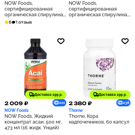
NOW Foods,
NOW Foods,
сертифицированная
сертифицированная
органическая спирулина,
органическая спирулина,
двойная сила действия,
1000 мг, 240 таблеток
5
1 отзыв
1000 мг, 120 таблеток
Доставка 199 р.
Доставка 199 р.
2 009 ₽
2 380 ₽
201
238
NOW Foods
Thorne
NOW Foods, Жидкий
Thorne, Кора
концентрат асаи, 500 мг,
надпочечников, 60 капсул
473 мл (16 жидк. Унций)