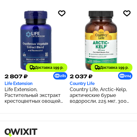
Доставка 199 р.
Доставка 199 р.
2 807 ₽
2 037 ₽
281
204
Life Extension
Country Life
Life Extension,
Country Life, Arctic-Kelp,
Растительный экстракт
арктические бурые
крестоцветных овощей
водоросли, 225 мкг, 300
тройного действия с
таблеток
ресвератролом, 60
вегетарианских капсул