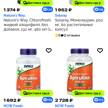
Доставка 199 р.
Доставка 199 р.
1 374 ₽
1 952 ₽
137
195
Nature's Way
Solaray
Nature's Way, Chlorofresh,
Solaray, Монолаурин, 500
жидкий хлорофилл, без
мг, 60 растительных
добавок, 132 мг, 480 мл (16
капсул
жидк. унций)
5
2 отзыва
Доставка 199 р.
Доставка 199 р.
1 692 ₽
2 728 ₽
169
273
NOW Foods
NOW Foods