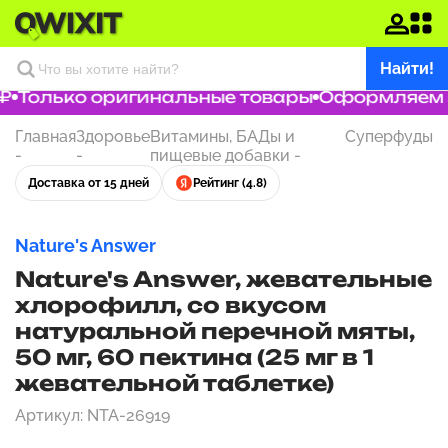
Найти!
Только оригинальные товары
Оформляем за
Главная
Здоровье
Витамины, БАДы и
Суперфуды
-
-
пищевые добавки
-
Доставка от 15 дней
Рейтинг (4.8)
Nature's Answer
Nature's Answer, жевательные
хлорофилл, со вкусом
натуральной перечной мяты,
50 мг, 60 пектина (25 мг в 1
жевательной таблетке)
Артикул: NTA-26919