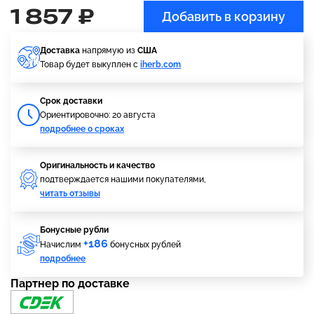
1 857 ₽
Добавить в корзину
Доставка
напрямую из
США
Товар будет выкуплен с
iherb.com
Cрок доставки
Ориентировочно: 20 августа
подробнее о сроках
Оригинальность и качество
подтверждается нашими покупателями,
читать отзывы
Бонусные рубли
+186
Начислим
бонусных рублей
подробнее
Партнер по доставке