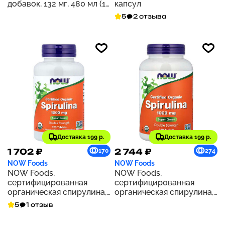
добавок, 132 мг, 480 мл (16
капсул
жидк. унций)
5
2 отзыва
Доставка 199 р.
Доставка 199 р.
1 702 ₽
2 744 ₽
170
274
NOW Foods
NOW Foods
NOW Foods,
NOW Foods,
сертифицированная
сертифицированная
органическая спирулина,
органическая спирулина,
двойная сила действия,
1000 мг, 240 таблеток
5
1 отзыв
1000 мг, 120 таблеток