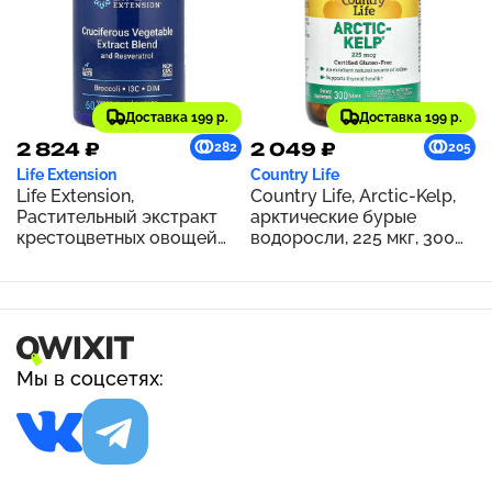
Доставка 199 р.
Доставка 199 р.
2 824 ₽
2 049 ₽
282
205
Life Extension
Country Life
Life Extension,
Country Life, Arctic-Kelp,
Растительный экстракт
арктические бурые
крестоцветных овощей
водоросли, 225 мкг, 300
тройного действия с
таблеток
ресвератролом, 60
вегетарианских капсул
Мы в соцсетях: