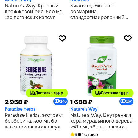
Nature's Way, Красный
Swanson, Экстракт
дрожжевой рис, 600 мг,
розмарина,
120 веганских капсул
стандартизированный,
500 мг, 60 капсул
Доставка 199 р.
Доставка 199 р.
2 958 ₽
1 688 ₽
296
169
Paradise Herbs
Nature's Way
Paradise Herbs, экстракт
Nature's Way, Внутренняя
берберина, 500 мг, 60
кора муравьиного дерева,
вегетарианских капсул
2180 мг, 180 веганских
капсул (545 мг на капсулу)
5
1 отзыв