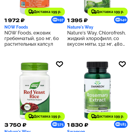
Доставка 199 р.
Доставка 199 р.
1 972 ₽
1 395 ₽
197
140
NOW Foods
Nature's Way
NOW Foods, ежовик
Nature's Way, Chlorofresh,
гребенчатый, 500 мг, 60
жидкий хлорофилл, со
растительных капсул
вкусом мяты, 132 мг, 480
мл (16 жидк. унций) (132 мг
в 2 ст. л.)
Доставка 199 р.
Доставка 199 р.
3 750 ₽
1 830 ₽
375
183
Nature's Way
Swanson