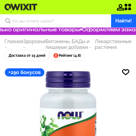
Найти!
ко оригинальные товары
Оформляем заказ з
Главная
Здоровье
Витамины, БАДы и
Лекарственные
-
-
пищевые добавки
-
растения
Доставка от 15 дней
Рейтинг (4.8)
+290 бонусов