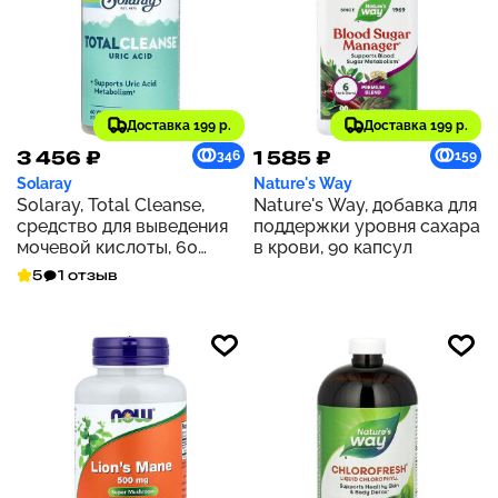
Доставка 199 р.
Доставка 199 р.
3 456 ₽
1 585 ₽
346
159
Solaray
Nature's Way
Solaray, Total Cleanse,
Nature's Way, добавка для
средство для выведения
поддержки уровня сахара
мочевой кислоты, 60
в крови, 90 капсул
растительных капсул
5
1 отзыв