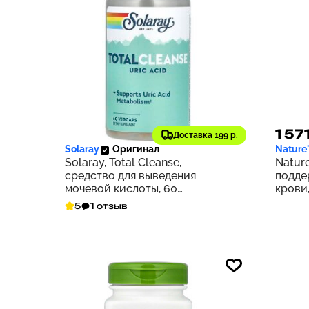
3 425 ₽
1 57
343
Доставка 199 р.
Solaray
Оригинал
Nature
Solaray, Total Cleanse,
Nature
средство для выведения
подде
мочевой кислоты, 60
крови,
растительных капсул
5
1 отзыв