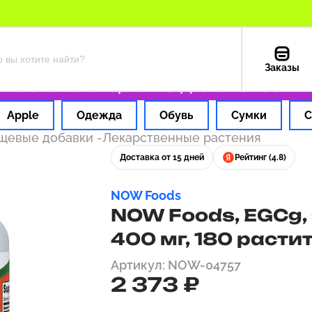
Заказы
час
Оплата картой РФ
Доставка из США — 1
Apple
Одежда
Обувь
Сумки
С
ищевые добавки
-
Лекарственные растения
Доставка от 15 дней
Рейтинг (4.8)
NOW Foods
NOW Foods, EGCg, 
400 мг, 180 расти
Артикул: NOW-04757
2 373 ₽