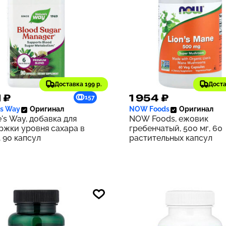
Доставка 199 р.
Доста
1 ₽
1 954 ₽
157
's Way
Оригинал
NOW Foods
Оригинал
's Way, добавка для
NOW Foods, ежовик
ржки уровня сахара в
гребенчатый, 500 мг, 60
 90 капсул
растительных капсул