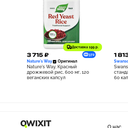
Доставка 199 р.
3 715 ₽
1 81
372
Nature's Way
Оригинал
Swans
Nature's Way, Красный
Swans
дрожжевой рис, 600 мг, 120
станд
веганских капсул
60 ка
О нас