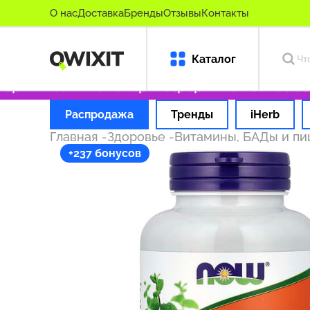
О нас
Доставка
Бренды
Отзывы
Контакты
Каталог
ригинальные товары
Оформляем заказ за 1 
Распродажа
Тренды
iHerb
Главная
-
Здоровье
-
Витамины, БАДы и п
+237 бонусов