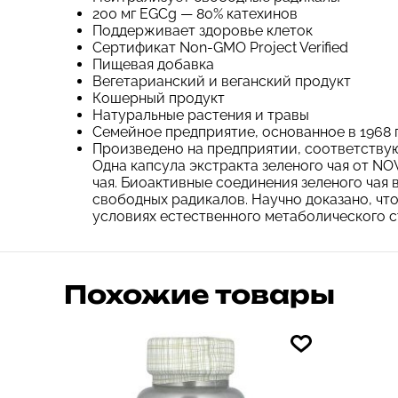
магазина iherb , всё
200 мг EGCg — 80% катехинов
Поддерживает здоровье клеток
дошло , посылку нигде
Сертификат Non-GMO Project Verified
не вскрывали. Мне очень
Пищевая добавка
понравилось. Жду ,
Вегетарианский и веганский продукт
Кошерный продукт
когда дойдёт
Натуральные растения и травы
следующая посылка.
Семейное предприятие, основанное в 1968 
Произведено на предприятии, соответств
Одна капсула экстракта зеленого чая от N
чая. Биоактивные соединения зеленого чая
свободных радикалов. Научно доказано, чт
условиях естественного метаболического с
Похожие товары