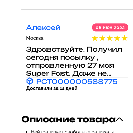
Алексей
06 июн 2022
Москва
Здравствуйте. Получил
сегодня посылку ,
отправленную 27 мая
Super Fast. Даже не
ожидал , что дойдёт так
PCT000000588775
быстро. На сайте gbs-
Доставили за 11 дней
broker.ru было полное
отслеживание , вплоть
до того , когда я забрал
Описание товара
посылку из постамата. В
посылке были бады из
Нейтрализует свободные радикалы