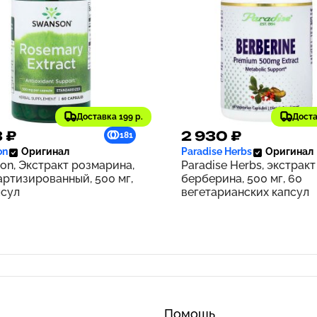
Доставка 199 р.
Доста
3 ₽
2 930 ₽
181
on
Оригинал
Paradise Herbs
Оригинал
on, Экстракт розмарина,
Paradise Herbs, экстракт
артизированный, 500 мг,
берберина, 500 мг, 60
псул
вегетарианских капсул
Помощь