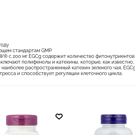
году
ующем стандартам GMP
OW® с 200 мг EGCg содержит количество фитонутриентов
 включают полифенолы и катехины, которые, как известн
о наиболее распространенный катехин зеленого чая, EGC
тресса и способствует регуляции клеточного цикла.