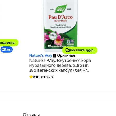
вка 199 р.
1 673 ₽
293
167
Доставка 199 р.
Nature's Way
Оригинал
Nature's Way, Внутренняя кора
муравьиного дерева, 2180 мг,
180 веганских капсул (545 мг
на капсулу)
5
1 отзыв
Отзывы